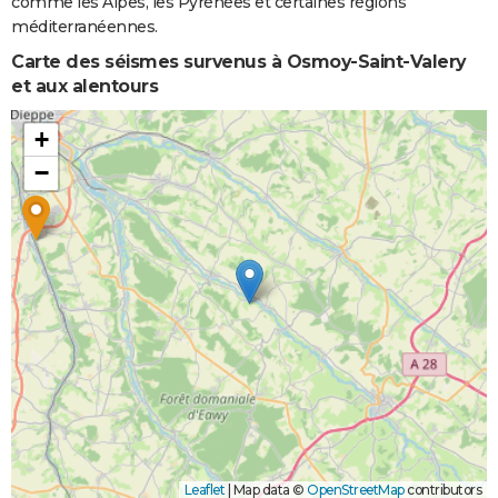
comme les Alpes, les Pyrénées et certaines régions
et/ou
méditerranéennes.
Coulées de
Boue
Carte des séismes survenus à Osmoy-Saint-Valery
et aux alentours
+
−
Leaflet
|
Map data ©
OpenStreetMap
contributors