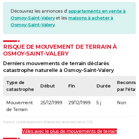
Découvrez les annonces d'
appartements en vente à
Osmoy-Saint-Valery
et les
maisons à acheter à
Osmoy-Saint-Valery
.
RISQUE DE MOUVEMENT DE TERRAIN À
OSMOY-SAINT-VALERY
Derniers mouvements de terrain déclarés
catastrophe naturelle à Osmoy-Saint-Valery
Type de
Reconnu
Début
Fin
Durée
catastrophe
par l'état
Mouvement
25/12/1999
29/12/1999
5 j
Non
de Terrain
Source : Linternaute.com d'après les données de la CCR
Villes avec le plus de mouvements de terrain