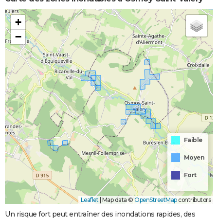
+
−
Faible
Moyen
Fort
Leaflet
|
Map data ©
OpenStreetMap
contributors
Un risque fort peut entraîner des inondations rapides, des