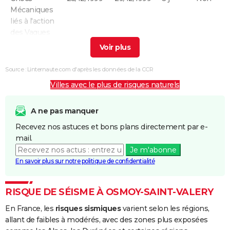
Mécaniques
liés à l'action
des Vagues
Inondations
20/12/1999
21/12/1999
2 j
Oui
et/ou
Source : Linternaute.com d'après les données de la CCR
Coulées de
Villes avec le plus de risques naturels
Boue
Inondations
17/01/1995
31/01/1995
15 j
Oui
A ne pas manquer
et/ou
Recevez nos astuces et bons plans directement par e-
Coulées de
mail.
Boue
Je m'abonne
En savoir plus sur notre politique de confidentialité
Inondations
20/12/1993
24/12/1993
5 j
Oui
et/ou
Coulées de
RISQUE DE SÉISME À OSMOY-SAINT-VALERY
Boue
En France, les
risques sismiques
varient selon les régions,
allant de faibles à modérés, avec des zones plus exposées
Inondations
13/02/1990
16/02/1990
4 j
Oui