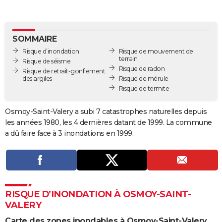
City break
Voyage de noces
Climat
Destinations
Voyage nature
Forum
+
PHOTO
GUIDES D'ACHAT
SOMMAIRE
Risque d’inondation
Risque de mouvement de
BONS PLANS
terrain
Risque de séisme
Risque de radon
Risque de retrait-gonflement
CARTE DE VOEUX
des argiles
Risque de mérule
Risque de termite
Carte Bonne année
Carte Pâques
Carte de Noël
Carte Saint-Valentin
Carte d'anniversaire
DICTIONNAIRE
Biographies
Expressions
Dictionnaire
Citations
Proverbes
Osmoy-Saint-Valery a subi 7 catastrophes naturelles depuis
PROGRAMME TV
les années 1980, les 4 dernières datant de 1999. La commune
COPAINS D'AVANT
a dû faire face à 3 inondations en 1999.
Se connecter
Collèges
Universités
Service militaire
S'inscrire
Lycées
Primaires
Entreprises
Avis de recherche
AVIS DE DÉCÈS
FORUM
Lifestyle
Sport
Television
Cinema
Bricolage
Culture
Auto
Voyage
RISQUE D’INONDATION À OSMOY-SAINT-
VALERY
Carte des zones inondables à Osmoy-Saint-Valery