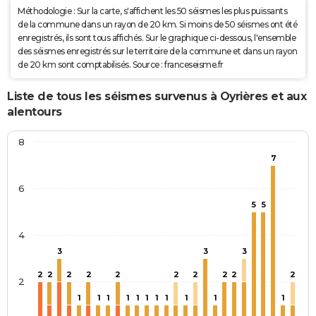
Méthodologie : Sur la carte, s'affichent les 50 séismes les plus puissants
de la commune dans un rayon de 20 km. Si moins de 50 séismes ont été
enregistrés, ils sont tous affichés. Sur le graphique ci-dessous, l'ensemble
des séismes enregistrés sur le territoire de la commune et dans un rayon
de 20 km sont comptabilisés. Source : franceseisme.fr
Liste de tous les séismes survenus à Oyrières et aux
alentours
8
7
6
5
5
4
3
3
3
2
2
2
2
2
2
2
2
2
2
2
1
1
1
1
1
1
1
1
1
1
1