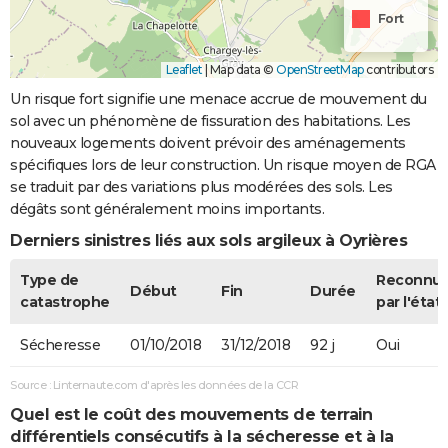
Fort
Leaflet
|
Map data ©
OpenStreetMap
contributors
Un risque fort signifie une menace accrue de mouvement du
sol avec un phénomène de fissuration des habitations. Les
nouveaux logements doivent prévoir des aménagements
spécifiques lors de leur construction. Un risque moyen de RGA
se traduit par des variations plus modérées des sols. Les
dégâts sont généralement moins importants.
Derniers sinistres liés aux sols argileux à Oyrières
Type de
Reconnu
Début
Fin
Durée
catastrophe
par l'état
Sécheresse
01/10/2018
31/12/2018
92 j
Oui
Source : Linternaute.com d'après les données de la CCR
Quel est le coût des mouvements de terrain
différentiels consécutifs à la sécheresse et à la