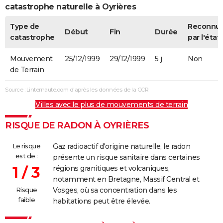
catastrophe naturelle à Oyrières
Type de
Reconnu
Début
Fin
Durée
catastrophe
par l'état
Mouvement
25/12/1999
29/12/1999
5 j
Non
de Terrain
Source : Linternaute.com d'après les données de la CCR
Villes avec le plus de mouvements de terrain
RISQUE DE RADON À OYRIÈRES
Le risque
Gaz radioactif d'origine naturelle, le radon
est de :
présente un risque sanitaire dans certaines
1 / 3
régions granitiques et volcaniques,
notamment en Bretagne, Massif Central et
Risque
Vosges, où sa concentration dans les
faible
habitations peut être élevée.