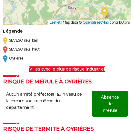
Leaflet
|
Map data ©
OpenStreetMap
contributors
Légende
SEVESO seuil bas
SEVESO seuil haut
Oyrières
Villes avec le plus de risque industriel
RISQUE DE MÉRULE À OYRIÈRES
Aucun arrêté préfectoral au niveau de
Absence
la commune, ni même du
de
département.
mérule
RISQUE DE TERMITE À OYRIÈRES