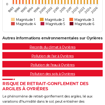
0
2022
1990
1996
2026
2002
2013
1986
2020
1994
2024
2000
2010
1983
2017
Magnitude 1
Magnitude 2
Magnitude 3
Magnitude 4
Magnitude 5
Magnitude 6
Autres informations environnementales sur Oyrières
Records du climat à Oyrières
Pollution de l'air à Oyrières
Pollution de l'eau à Oyrières
Pollution des sols à Oyrières
RISQUE DE RETRAIT-GONFLEMENT DES
ARGILES À OYRIÈRES
Le phénomène de retrait-gonflement des argiles, lié aux
variations d'humidité dans le sol, peut entraîner des