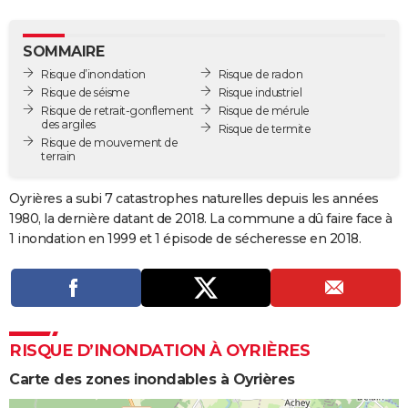
City break
Voyage de noces
Climat
Destinations
Voyage nature
Forum
+
PHOTO
SOMMAIRE
GUIDES D'ACHAT
Risque d’inondation
Risque de radon
Risque de séisme
Risque industriel
BONS PLANS
Risque de retrait-gonflement
Risque de mérule
des argiles
Risque de termite
CARTE DE VOEUX
Risque de mouvement de
terrain
Carte Bonne année
Carte Pâques
Carte de Noël
Carte Saint-Valentin
Carte d'anniversaire
DICTIONNAIRE
Oyrières a subi 7 catastrophes naturelles depuis les années
Biographies
Expressions
Dictionnaire
Citations
Proverbes
PROGRAMME TV
1980, la dernière datant de 2018. La commune a dû faire face à
1 inondation en 1999 et 1 épisode de sécheresse en 2018.
COPAINS D'AVANT
Se connecter
Collèges
Universités
Service militaire
S'inscrire
Lycées
Primaires
Entreprises
Avis de recherche
AVIS DE DÉCÈS
FORUM
RISQUE D’INONDATION À OYRIÈRES
Lifestyle
Sport
Television
Cinema
Bricolage
Culture
Auto
Voyage
Carte des zones inondables à Oyrières