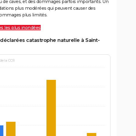
ou de caves, et des dommages parfois importants. Un
ations plus modérées qui peuvent causer des
ommages plus limités.
les les plus inondées
déclarées catastrophe naturelle à Saint-
 de la CCR