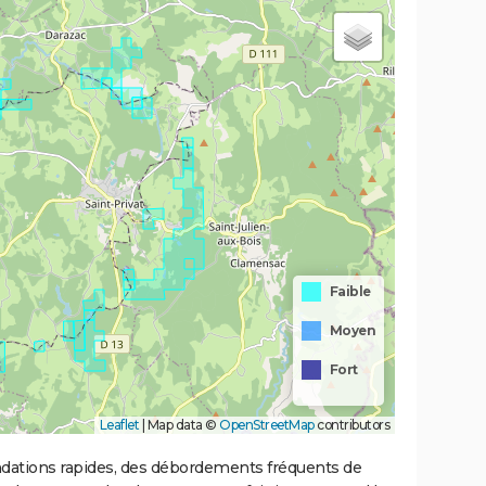
Faible
Moyen
Fort
Leaflet
|
Map data ©
OpenStreetMap
contributors
ondations rapides, des débordements fréquents de