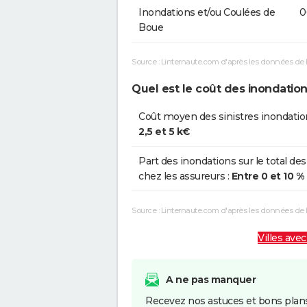
Inondations et/ou Coulées de
0
Boue
Source : Linternaute.com d'après les données de 
Quel est le coût des inondations
Coût moyen des sinistres inondatio
2,5 et 5 k€
Part des inondations sur le total des
chez les assureurs :
Entre 0 et 10 %
Source : Linternaute.com d'après les données de
Villes avec
A ne pas manquer
Recevez nos astuces et bons plans