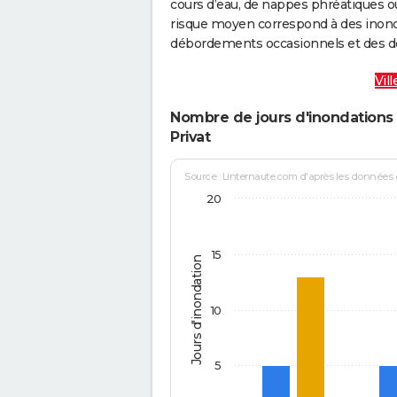
cours d’eau, de nappes phréatiques 
risque moyen correspond à des inond
débordements occasionnels et des d
Vil
Nombre de jours d'inondations 
Privat
Source : Linternaute.com d'après les données
20
15
Jours d'inondation
10
5