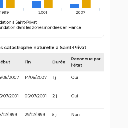
1999
2001
2007
ation à Saint-Privat
ondation dans les zones inondées en France
 catastrophe naturelle à Saint-Privat
Reconnue par
ébut
Fin
Durée
l'état
4/06/2007
14/06/2007
1 j
Oui
5/07/2001
06/07/2001
2 j
Oui
5/12/1999
29/12/1999
5 j
Non