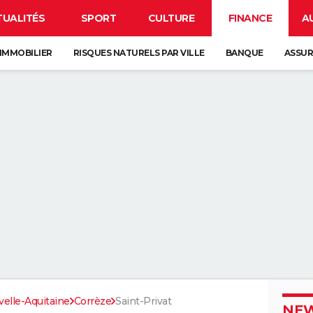
TUALITÉS
SPORT
CULTURE
FINANCE
A
IMMOBILIER
RISQUES NATURELS PAR VILLE
BANQUE
ASSU
elle-Aquitaine
Corrèze
Saint-Privat
NEW