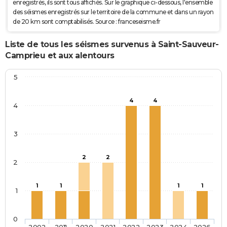
enregistrés, ils sont tous affichés. Sur le graphique ci-dessous, l'ensemble
des séismes enregistrés sur le territoire de la commune et dans un rayon
de 20 km sont comptabilisés. Source : franceseisme.fr
Liste de tous les séismes survenus à Saint-Sauveur-
Camprieu et aux alentours
5
4
4
4
3
2
2
2
1
1
1
1
1
0