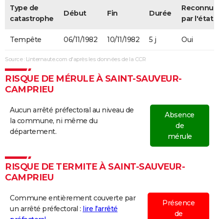
Type de
Reconnue
Début
Fin
Durée
catastrophe
par l'état
Tempête
06/11/1982
10/11/1982
5 j
Oui
Source : Linternaute.com d'après les données de la CCR
RISQUE DE MÉRULE À SAINT-SAUVEUR-
CAMPRIEU
Aucun arrêté préfectoral au niveau de
Absence
la commune, ni même du
de
département.
mérule
RISQUE DE TERMITE À SAINT-SAUVEUR-
CAMPRIEU
Commune entièrement couverte par
Présence
un arrêté préfectoral :
lire l'arrêté
de