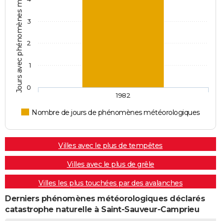
Jours avec phénomènes météorologiques
12/09/1978
2 000
0
0
3
27/08/1978
1 000
0
0
2
27/08/1978
80 000
0
0
1
12/03/1978
40 000
0
0
0
1982
29/03/1976
15 000
0
0
Nombre de jours de phénomènes météorologiques
29/02/1976
400 000
0
0
Villes avec le plus de tempêtes
Villes avec le plus de grêle
Villes les plus touchées par des avalanches
Derniers phénomènes météorologiques déclarés
catastrophe naturelle à Saint-Sauveur-Camprieu