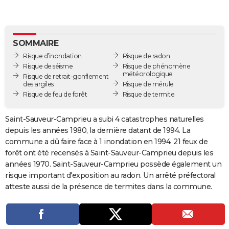
City break
Voyage de noces
Climat
Destinations
Voyage nature
Forum
+
PHOTO
GUIDES D'ACHAT
SOMMAIRE
BONS PLANS
Risque d’inondation
Risque de radon
Risque de séisme
Risque de phénomène
météorologique
CARTE DE VOEUX
Risque de retrait-gonflement
des argiles
Risque de mérule
Carte Bonne année
Carte Pâques
Carte de Noël
Carte Saint-Valentin
Carte d'anniversaire
Risque de feu de forêt
Risque de termite
DICTIONNAIRE
Biographies
Expressions
Dictionnaire
Citations
Proverbes
PROGRAMME TV
Saint-Sauveur-Camprieu a subi 4 catastrophes naturelles
depuis les années 1980, la dernière datant de 1994. La
COPAINS D'AVANT
commune a dû faire face à 1 inondation en 1994. 21 feux de
forêt ont été recensés à Saint-Sauveur-Camprieu depuis les
Se connecter
Collèges
Universités
Service militaire
S'inscrire
Lycées
Primaires
Entreprises
Avis de recherche
AVIS DE DÉCÈS
années 1970. Saint-Sauveur-Camprieu possède également un
risque important d'exposition au radon. Un arrêté préfectoral
FORUM
atteste aussi de la présence de termites dans la commune.
Lifestyle
Sport
Television
Cinema
Bricolage
Culture
Auto
Voyage