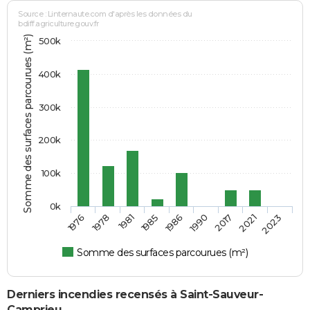
Source : Linternaute.com d'après les données du
bdiff.agriculture.gouv.fr
Somme des surfaces parcourues (m²)
500k
400k
300k
200k
100k
0k
1986
1981
1976
2021
1990
1985
1978
2023
2017
Somme des surfaces parcourues (m²)
Derniers incendies recensés à Saint-Sauveur-
Camprieu