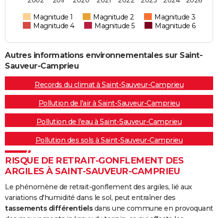
2002
2011
2020
2021
2022
2023
2024
2026
Magnitude 1
Magnitude 2
Magnitude 3
Magnitude 4
Magnitude 5
Magnitude 6
Autres informations environnementales sur Saint-
Sauveur-Camprieu
Records du climat à Saint-Sauveur-Camprieu
Pollution de l'air à Saint-Sauveur-Camprieu
Pollution de l'eau à Saint-Sauveur-Camprieu
Pollution des sols à Saint-Sauveur-Camprieu
RISQUE DE RETRAIT-GONFLEMENT DES
ARGILES À SAINT-SAUVEUR-CAMPRIEU
Le phénomène de retrait-gonflement des argiles, lié aux
variations d'humidité dans le sol, peut entraîner des
tassements différentiels
dans une commune en provoquant