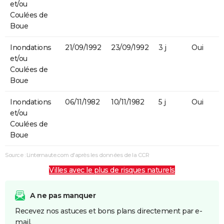
et/ou
Coulées de
Boue
Inondations
21/09/1992
23/09/1992
3 j
Oui
et/ou
Coulées de
Boue
Inondations
06/11/1982
10/11/1982
5 j
Oui
et/ou
Coulées de
Boue
Source : Linternaute.com d'après les données de la CCR
Villes avec le plus de risques naturels
A ne pas manquer
Recevez nos astuces et bons plans directement par e-
mail.