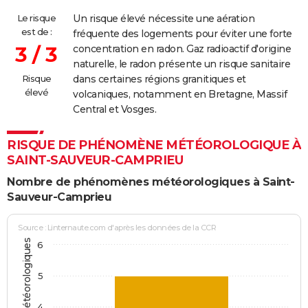
22/01/1990
1 000
0
0
Involonta
(travaux)
Le risque
Un risque élevé nécessite une aération
est de :
fréquente des logements pour éviter une forte
20/08/1986
70 000
0
0
3 / 3
concentration en radon. Gaz radioactif d'origine
naturelle, le radon présente un risque sanitaire
28/07/1986
15 000
0
0
Involonta
Risque
dans certaines régions granitiques et
(travaux)
élevé
volcaniques, notamment en Bretagne, Massif
Central et Vosges.
26/07/1986
3 000
0
0
Involonta
(travaux)
RISQUE DE PHÉNOMÈNE MÉTÉOROLOGIQUE À
SAINT-SAUVEUR-CAMPRIEU
25/07/1986
15 000
0
0
Nombre de phénomènes météorologiques à Saint-
15/09/1985
1 000
0
0
Sauveur-Camprieu
22/08/1985
1 000
0
0
Source : Linternaute.com d'après les données de la CCR
6
21/08/1985
20 000
0
0
5
25/04/1981
170 000
0
0
Involonta
(travaux)
4