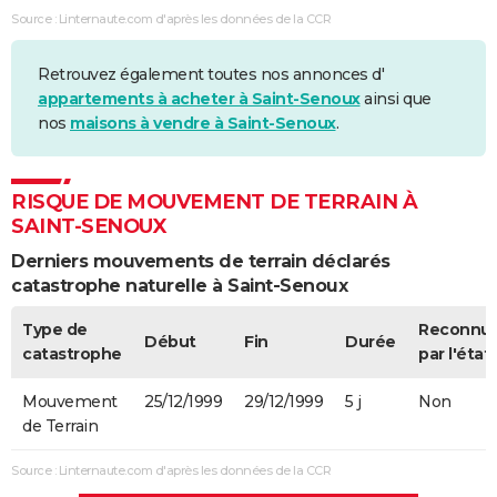
Source : Linternaute.com d'après les données de la CCR
Retrouvez également toutes nos annonces d'
appartements à acheter à Saint-Senoux
ainsi que
nos
maisons à vendre à Saint-Senoux
.
RISQUE DE MOUVEMENT DE TERRAIN À
SAINT-SENOUX
Derniers mouvements de terrain déclarés
catastrophe naturelle à Saint-Senoux
Type de
Reconnu
Début
Fin
Durée
catastrophe
par l'état
Mouvement
25/12/1999
29/12/1999
5 j
Non
de Terrain
Source : Linternaute.com d'après les données de la CCR