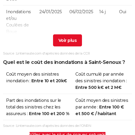
Inondations
24/01/2025
06/02/2025
14 j
Oui
et/ou
Coulées de
Boue
Inondations
08/01/2025
12/01/2025
5 j
Non
et/ou
Source : Linternaute.com d'après les données de la CCR
Coulées de
Quel est le coût des inondations à Saint-Senoux ?
Boue
Coût moyen des sinistres
Coût cumulé par année
Inondations
08/02/2014
09/02/2014
2 j
Non
inondation :
Entre 10 et 20k€
des sinistres inondation :
et/ou
Entre 500 k€ et 2 M€
Coulées de
Boue
Part des inondations sur le
Coût moyen des sinistres
total des sinistres chez les
par année :
Entre 100 €
Inondations
23/12/2013
24/12/2013
2 j
Oui
assureurs :
Entre 100 et 200 %
et 500 € / habitant
et/ou
Coulées de
Source : Linternaute.com d'après les données de l'ONRN
Boue
Villes avec le plus de risques naturels