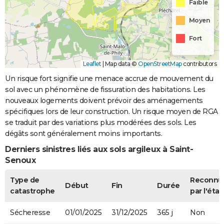
Faible
Moyen
Fort
Leaflet
|
Map data ©
OpenStreetMap
contributors
Un risque fort signifie une menace accrue de mouvement du
sol avec un phénomène de fissuration des habitations. Les
nouveaux logements doivent prévoir des aménagements
spécifiques lors de leur construction. Un risque moyen de RGA
se traduit par des variations plus modérées des sols. Les
dégâts sont généralement moins importants.
Derniers sinistres liés aux sols argileux à Saint-
Senoux
Type de
Reconnu
Début
Fin
Durée
catastrophe
par l'état
Sécheresse
01/01/2025
31/12/2025
365 j
Non