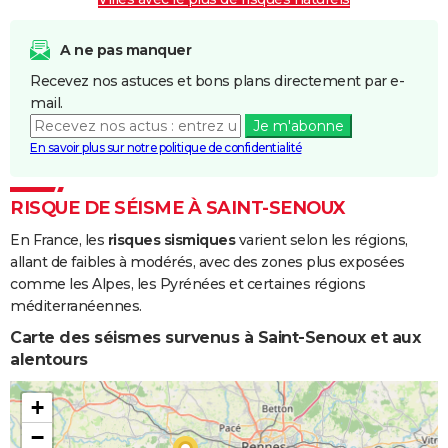
Inondations
16/01/2008
18/01/2008
3 j
Oui
et/ou
A ne pas manquer
Coulées de
Recevez nos astuces et bons plans directement par e-
Boue
mail.
Je m'abonne
Inondations
21/03/2001
27/03/2001
7 j
Oui
En savoir plus sur notre politique de confidentialité
et/ou
Coulées de
Boue
RISQUE DE SÉISME À SAINT-SENOUX
En France, les
risques sismiques
varient selon les régions,
Inondations
07/01/2001
07/01/2001
1 j
Oui
allant de faibles à modérés, avec des zones plus exposées
et/ou
comme les Alpes, les Pyrénées et certaines régions
Coulées de
méditerranéennes.
Boue
Carte des séismes survenus à Saint-Senoux et aux
Inondations
25/12/1999
29/12/1999
5 j
Non
alentours
et/ou
Coulées de
+
Boue
−