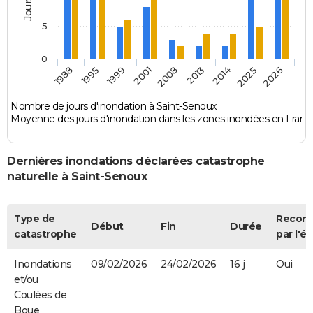
5
0
1995
2008
2025
1988
2001
2014
1999
2013
2026
Nombre de jours d'inondation à Saint-Senoux
Moyenne des jours d'inondation dans les zones inondées en Franc
Dernières inondations déclarées catastrophe
naturelle à Saint-Senoux
Type de
Recon
Début
Fin
Durée
catastrophe
par l'ét
Inondations
09/02/2026
24/02/2026
16 j
Oui
et/ou
Coulées de
Boue