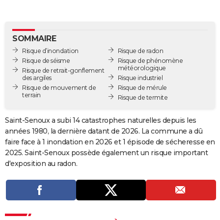
City break
Voyage de noces
Climat
Destinations
Voyage nature
Forum
+
PHOTO
GUIDES D'ACHAT
SOMMAIRE
Risque d’inondation
Risque de radon
BONS PLANS
Risque de séisme
Risque de phénomène
météorologique
Risque de retrait-gonflement
CARTE DE VOEUX
des argiles
Risque industriel
Risque de mouvement de
Risque de mérule
Carte Bonne année
Carte Pâques
Carte de Noël
Carte Saint-Valentin
Carte d'anniversaire
DICTIONNAIRE
terrain
Risque de termite
Biographies
Expressions
Dictionnaire
Citations
Proverbes
PROGRAMME TV
Saint-Senoux a subi 14 catastrophes naturelles depuis les
années 1980, la dernière datant de 2026. La commune a dû
COPAINS D'AVANT
faire face à 1 inondation en 2026 et 1 épisode de sécheresse en
Se connecter
Collèges
Universités
Service militaire
S'inscrire
Lycées
Primaires
Entreprises
Avis de recherche
AVIS DE DÉCÈS
2025. Saint-Senoux possède également un risque important
d'exposition au radon.
FORUM
Lifestyle
Sport
Television
Cinema
Bricolage
Culture
Auto
Voyage