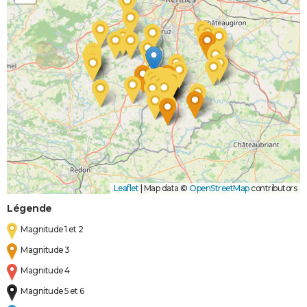
Inondations
17/01/1995
31/01/1995
15 j
Oui
et/ou
Coulées de
Boue
Inondations
25/01/1988
16/02/1988
23 j
Oui
et/ou
Coulées de
Boue
Leaflet
|
Map data ©
OpenStreetMap
contributors
Légende
Magnitude 1 et 2
Magnitude 3
Magnitude 4
Magnitude 5 et 6