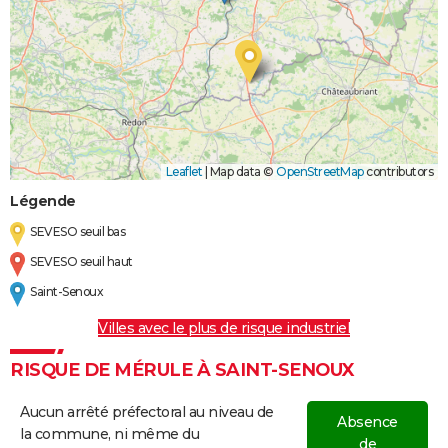
Leaflet
|
Map data ©
OpenStreetMap
contributors
Légende
SEVESO seuil bas
SEVESO seuil haut
Saint-Senoux
Villes avec le plus de risque industriel
RISQUE DE MÉRULE À SAINT-SENOUX
Aucun arrêté préfectoral au niveau de
Absence
la commune, ni même du
de