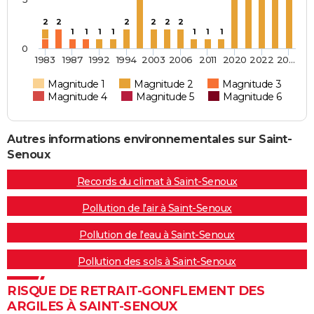
2
2
2
2
2
2
1
1
1
1
1
1
1
0
1983
1987
1992
1994
2003
2006
2011
2020
2022
20…
Magnitude 1
Magnitude 2
Magnitude 3
Magnitude 4
Magnitude 5
Magnitude 6
Autres informations environnementales sur Saint-
Senoux
Records du climat à Saint-Senoux
Pollution de l'air à Saint-Senoux
Pollution de l'eau à Saint-Senoux
Pollution des sols à Saint-Senoux
RISQUE DE RETRAIT-GONFLEMENT DES
ARGILES À SAINT-SENOUX