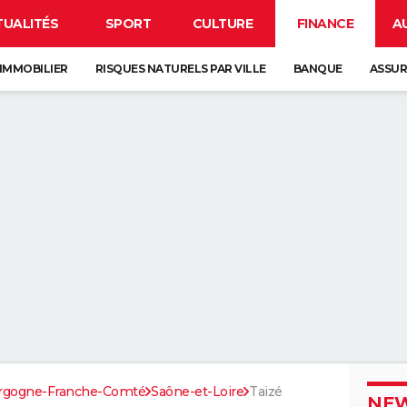
TUALITÉS
SPORT
CULTURE
FINANCE
A
IMMOBILIER
RISQUES NATURELS PAR VILLE
BANQUE
ASSU
rgogne-Franche-Comté
Saône-et-Loire
Taizé
NEW