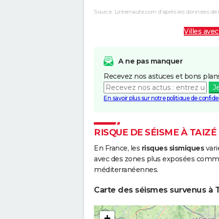
Source : Linternaute.com d'après les données de 
Villes avec
A ne pas manquer
Recevez nos astuces et bons plans
J
En savoir plus sur notre politique de confiden
RISQUE DE SÉISME À TAIZÉ
En France, les
risques sismiques
vari
avec des zones plus exposées comme 
méditerranéennes.
Carte des séismes survenus à T
+