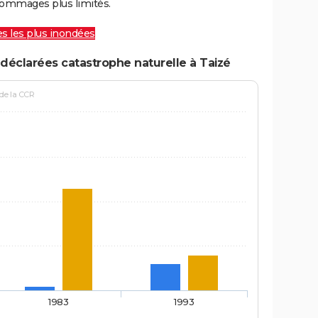
ommages plus limités.
les les plus inondées
déclarées catastrophe naturelle à Taizé
 de la CCR
1983
1993