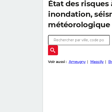
État des risques à
inondation, sé
météorologique
Voir aussi :
Ameugny
Massilly
Br