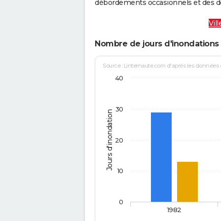
débordements occasionnels et des d
Vil
Nombre de jours d'inondations 
Source : Linternaute.com d'après les données
40
30
Jours d'inondation
20
10
0
1982