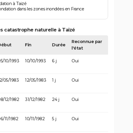
dation à Taizé
ondation dans les zones inondées en France
s catastrophe naturelle à Taizé
Reconnue par
Début
Fin
Durée
l'état
5/10/1993
10/10/1993
6 j
Oui
2/05/1983
12/05/1983
1 j
Oui
8/12/1982
31/12/1982
24 j
Oui
6/11/1982
10/11/1982
5 j
Oui