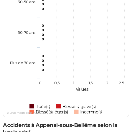
30-50 ans
0
0
0
0
50-70 ans
0
0
0
0
Plus de 70 ans
0
0
0
0,5
1
1,5
2
2,5
Values
Tuée(s)
Blessé(s) grave(s)
Blessé(s) léger(s)
Indemne(s)
© Linternaute.com 2026
Accidents à Appenai-sous-Bellême selon la