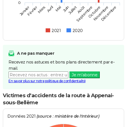
0
Février
Mai
Août
Novembre
Mars
Juin
Septembre
Décembre
Janvier
Avril
Juillet
Octobre
2021
2020
A ne pas manquer
Recevez nos astuces et bons plans directement par e-
mail.
Je m'abonne
En savoir plus sur notre politique de confidentialité
Victimes d'accidents de la route à Appenai-
sous-Bellême
Données 2021
(source : ministère de l'Intérieur)