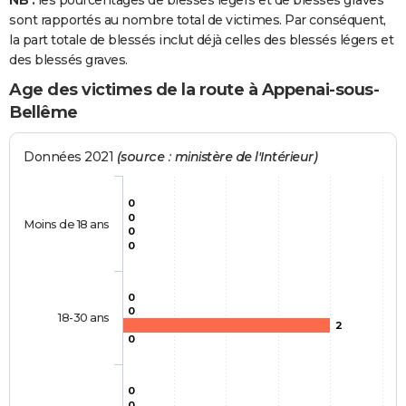
NB :
les pourcentages de blessés légers et de blessés graves
sont rapportés au nombre total de victimes. Par conséquent,
la part totale de blessés inclut déjà celles des blessés légers et
des blessés graves.
Age des victimes de la route à Appenai-sous-
Bellême
Données 2021
(source : ministère de l'Intérieur)
0
0
Moins de 18 ans
0
0
0
0
18-30 ans
2
0
0
0