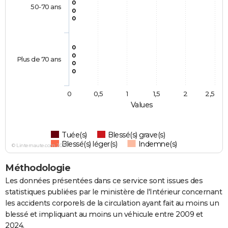
0
50-70 ans
0
0
0
0
Plus de 70 ans
0
0
0
0,5
1
1,5
2
2,5
Values
Tuée(s)
Blessé(s) grave(s)
Blessé(s) léger(s)
Indemne(s)
© Linternaute.com 2026
Méthodologie
Les données présentées dans ce service sont issues des
statistiques publiées par le ministère de l'Intérieur concernant
les accidents corporels de la circulation ayant fait au moins un
blessé et impliquant au moins un véhicule entre 2009 et
2024.