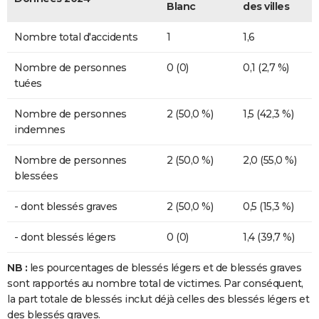
Blanc
des villes
Nombre total d'accidents
1
1,6
Nombre de personnes
0 (0)
0,1 (2,7 %)
tuées
Nombre de personnes
2 (50,0 %)
1,5 (42,3 %)
indemnes
Nombre de personnes
2 (50,0 %)
2,0 (55,0 %)
blessées
- dont blessés graves
2 (50,0 %)
0,5 (15,3 %)
- dont blessés légers
0 (0)
1,4 (39,7 %)
NB :
les pourcentages de blessés légers et de blessés graves
sont rapportés au nombre total de victimes. Par conséquent,
la part totale de blessés inclut déjà celles des blessés légers et
des blessés graves.