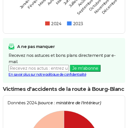
Février
Mai
Août
Novembre
Mars
Juin
Septembre
Décembre
Janvier
Avril
Juillet
Octobre
2024
2023
A ne pas manquer
Recevez nos astuces et bons plans directement par e-
mail.
Je m'abonne
En savoir plus sur notre politique de confidentialité
Victimes d'accidents de la route à Bourg-Blanc
Données 2024
(source : ministère de l'Intérieur)