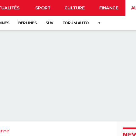
TUALITÉS
SPORT
CULTURE
FINANCE
A
DINES
BERLINES
SUV
FORUM AUTO
+
onne
NEW