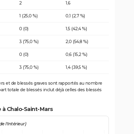
2
1,6
1 (25,0 %)
0,1 (2,7 %)
0 (0)
1,5 (42,4 %)
3 (75,0 %)
2,0 (54,8 %)
0 (0)
0,6 (15,2 %)
3 (75,0 %)
1,4 (39,5 %)
ers et de blessés graves sont rapportés au nombre
art totale de blessés inclut déjà celles des blessés
e à Chalo-Saint-Mars
e l'Intérieur)