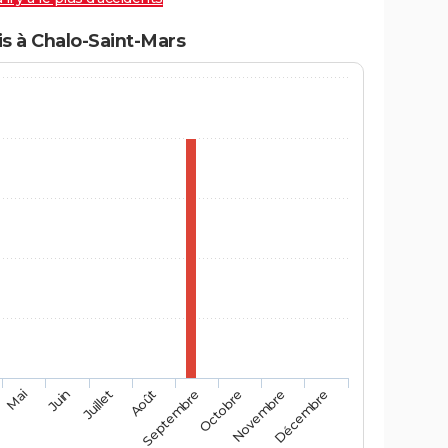
s à Chalo-Saint-Mars
Mai
Août
Novembre
Juin
Septembre
Décembre
Juillet
Octobre