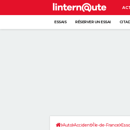
AC
ESSAIS
RÉSERVER UN ESSAI
CITA
Auto
Accident
Île-de-France
Ess