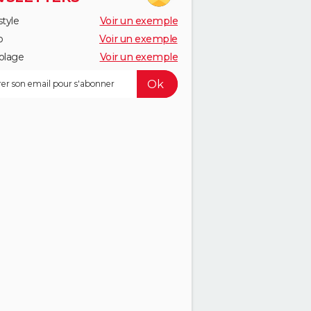
style
Voir un exemple
o
Voir un exemple
olage
Voir un exemple