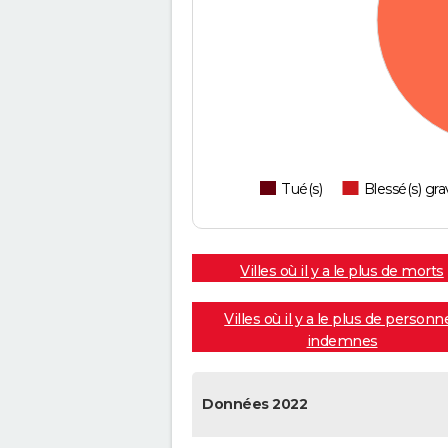
Tué(s)
Blessé(s) gra
Villes où il y a le plus de morts
Villes où il y a le plus de personn
indemnes
Données 2022