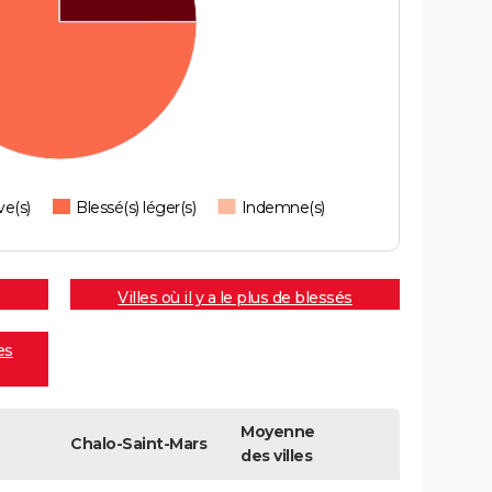
ve(s)
Blessé(s) léger(s)
Indemne(s)
Villes où il y a le plus de blessés
es
Moyenne
Chalo-Saint-Mars
des villes