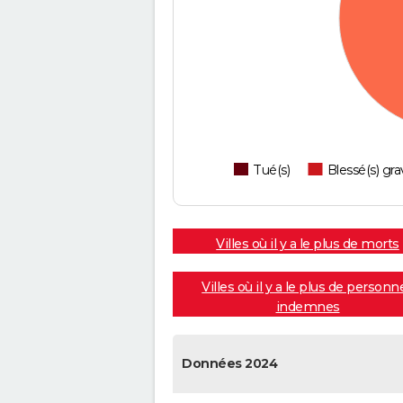
Tué(s)
Blessé(s) gra
Villes où il y a le plus de morts
Villes où il y a le plus de personn
indemnes
Données 2024