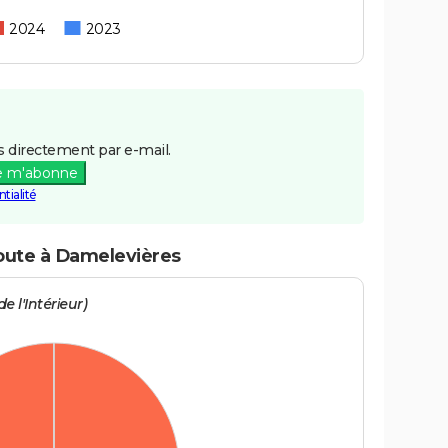
2024
2023
 directement par e-mail.
e m'abonne
tialité
route à Damelevières
e l'Intérieur)