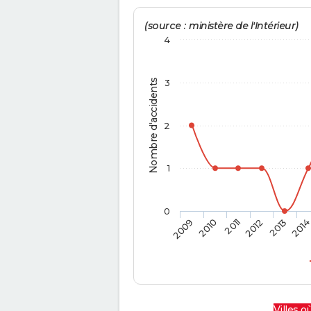
(source : ministère de l'Intérieur)
4
Nombre d'accidents
3
2
1
0
2009
2010
2011
2012
2013
201
Villes où