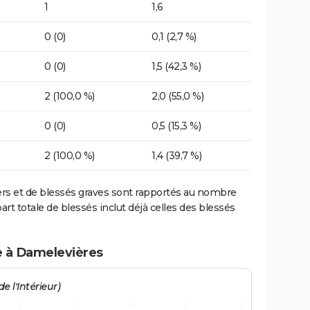
1
1,6
0 (0)
0,1 (2,7 %)
0 (0)
1,5 (42,3 %)
2 (100,0 %)
2,0 (55,0 %)
0 (0)
0,5 (15,3 %)
2 (100,0 %)
1,4 (39,7 %)
ers et de blessés graves sont rapportés au nombre
art totale de blessés inclut déjà celles des blessés
e à Damelevières
e l'Intérieur)