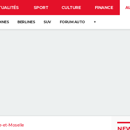
TUALITÉS
SPORT
CULTURE
FINANCE
A
DINES
BERLINES
SUV
FORUM AUTO
+
-et-Moselle
NEW