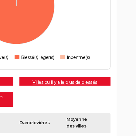
ve(s)
Blessé(s) léger(s)
Indemne(s)
Villes où il y a le plus de blessés
es
Moyenne
Damelevières
des villes