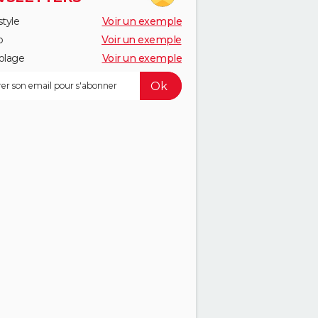
style
Voir un exemple
o
Voir un exemple
olage
Voir un exemple