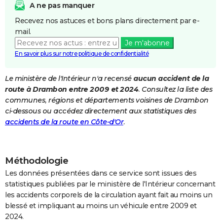
A ne pas manquer
City break
Voyage de noces
Climat
Destinations
Voyage nature
Forum
+
PHOTO
Recevez nos astuces et bons plans directement par e-
mail.
GUIDES D'ACHAT
Je m'abonne
BONS PLANS
En savoir plus sur notre politique de confidentialité
CARTE DE VOEUX
Le ministère de l'Intérieur n'a recensé
aucun accident de la
route à Drambon entre 2009 et 2024
. Consultez la liste des
Carte Bonne année
Carte Pâques
Carte de Noël
Carte Saint-Valentin
Carte d'anniversaire
DICTIONNAIRE
communes, régions et départements voisines de Drambon
Biographies
Expressions
Dictionnaire
Citations
Proverbes
ci-dessous ou accédez directement aux statistiques des
PROGRAMME TV
accidents de la route en Côte-d'Or
.
COPAINS D'AVANT
Se connecter
Collèges
Universités
Service militaire
S'inscrire
Lycées
Primaires
Entreprises
Avis de recherche
AVIS DE DÉCÈS
Méthodologie
FORUM
Les données présentées dans ce service sont issues des
statistiques publiées par le ministère de l'Intérieur concernant
Lifestyle
Sport
Television
Cinema
Bricolage
Culture
Auto
Voyage
les accidents corporels de la circulation ayant fait au moins un
blessé et impliquant au moins un véhicule entre 2009 et
2024.