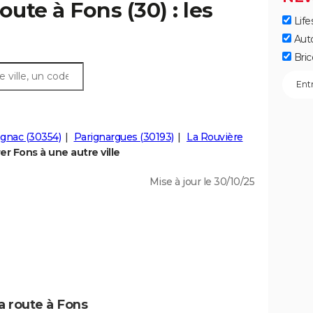
oute à Fons (30) : les
Life
Aut
Bric
gnac (30354)
Parignargues (30193)
La Rouvière
r Fons à une autre ville
Mise à jour le 30/10/25
a route à Fons