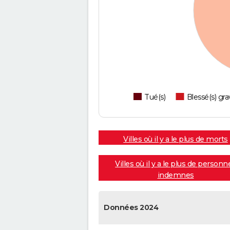
Tué(s)
Blessé(s) gra
Villes où il y a le plus de morts
Villes où il y a le plus de personn
indemnes
Données 2024