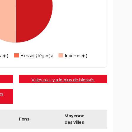
ve(s)
Blessé(s) léger(s)
Indemne(s)
Villes où il y a le plus de blessés
es
Moyenne
Fons
des villes