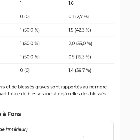
1
1,6
0 (0)
0,1 (2,7 %)
1 (50,0 %)
1,5 (42,3 %)
1 (50,0 %)
2,0 (55,0 %)
1 (50,0 %)
0,5 (15,3 %)
0 (0)
1,4 (39,7 %)
ers et de blessés graves sont rapportés au nombre
art totale de blessés inclut déjà celles des blessés
e à Fons
e l'Intérieur)