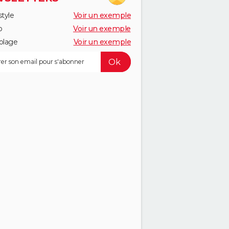
style
Voir un exemple
o
Voir un exemple
olage
Voir un exemple