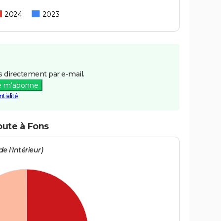
2024
2023
 directement par e-mail.
e m'abonne
tialité
oute à Fons
e l'Intérieur)