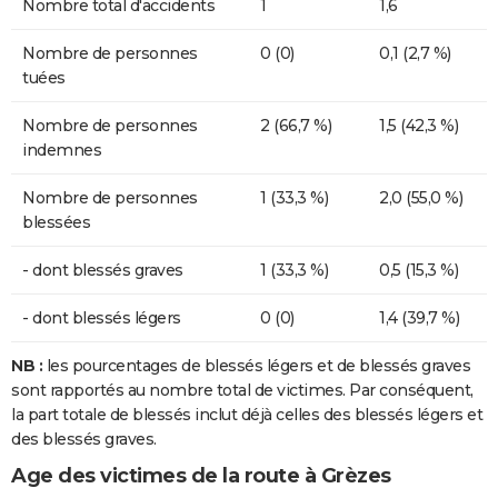
Nombre total d'accidents
1
1,6
Nombre de personnes
0 (0)
0,1 (2,7 %)
tuées
Nombre de personnes
2 (66,7 %)
1,5 (42,3 %)
indemnes
Nombre de personnes
1 (33,3 %)
2,0 (55,0 %)
blessées
- dont blessés graves
1 (33,3 %)
0,5 (15,3 %)
- dont blessés légers
0 (0)
1,4 (39,7 %)
NB :
les pourcentages de blessés légers et de blessés graves
sont rapportés au nombre total de victimes. Par conséquent,
la part totale de blessés inclut déjà celles des blessés légers et
des blessés graves.
Age des victimes de la route à Grèzes