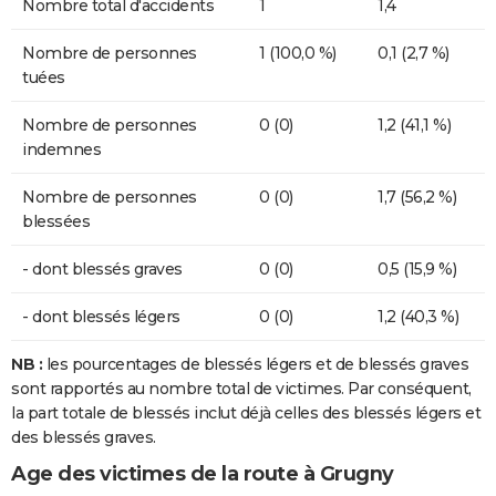
Nombre total d'accidents
1
1,4
Nombre de personnes
1 (100,0 %)
0,1 (2,7 %)
tuées
Nombre de personnes
0 (0)
1,2 (41,1 %)
indemnes
Nombre de personnes
0 (0)
1,7 (56,2 %)
blessées
- dont blessés graves
0 (0)
0,5 (15,9 %)
- dont blessés légers
0 (0)
1,2 (40,3 %)
NB :
les pourcentages de blessés légers et de blessés graves
sont rapportés au nombre total de victimes. Par conséquent,
la part totale de blessés inclut déjà celles des blessés légers et
des blessés graves.
Age des victimes de la route à Grugny