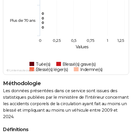
0
0
Plus de 70 ans
0
0
0
0,25
0,5
0,75
1
1,25
Values
Tuée(s)
Blessé(s) grave(s)
Blessé(s) léger(s)
Indemne(s)
© Linternaute.com 2026
Méthodologie
Les données présentées dans ce service sont issues des
statistiques publiées par le ministère de l'Intérieur concernant
les accidents corporels de la circulation ayant fait au moins un
blessé et impliquant au moins un véhicule entre 2009 et
2024.
Définitions