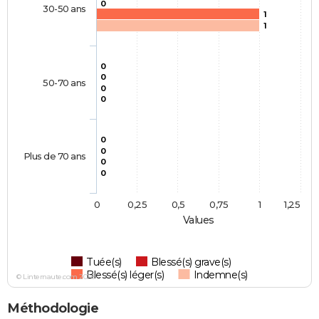
0
30-50 ans
1
1
0
0
50-70 ans
0
0
0
0
Plus de 70 ans
0
0
0
0,25
0,5
0,75
1
1,25
Values
Tuée(s)
Blessé(s) grave(s)
Blessé(s) léger(s)
Indemne(s)
© Linternaute.com 2026
Méthodologie