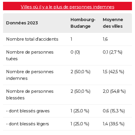
Villes où il y a le plus de personnes indemnes
Hombourg-
Moyenne
Données 2023
Budange
des villes
Nombre total d'accidents
1
1,6
Nombre de personnes
0 (0)
0,1 (2,7 %)
tuées
Nombre de personnes
2 (50,0 %)
1,5 (42,5 %)
indemnes
Nombre de personnes
2 (50,0 %)
2,0 (54,8 %)
blessées
- dont blessés graves
1 (25,0 %)
0,6 (15,3 %)
- dont blessés légers
1 (25,0 %)
1,4 (39,5 %)