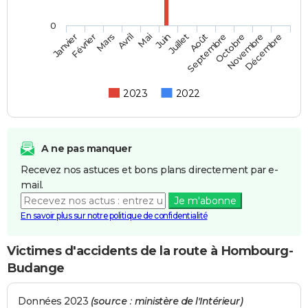
0
Février
Mai
Août
Novembre
Mars
Juin
Septembre
Décembre
Janvier
Avril
Juillet
Octobre
2023
2022
A ne pas manquer
Recevez nos astuces et bons plans directement par e-
mail.
Je m'abonne
En savoir plus sur notre politique de confidentialité
Victimes d'accidents de la route à Hombourg-
Budange
Données 2023
(source : ministère de l'Intérieur)