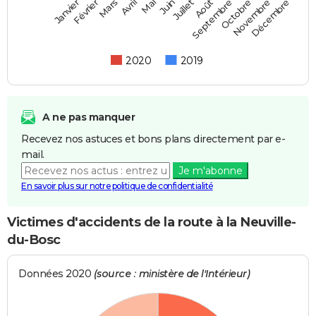
Février
Mai
Août
Novembre
Mars
Juin
Septembre
Décembre
Janvier
Avril
Juillet
Octobre
2020
2019
A ne pas manquer
Recevez nos astuces et bons plans directement par e-
mail.
Je m'abonne
En savoir plus sur notre politique de confidentialité
Victimes d'accidents de la route à la Neuville-
du-Bosc
Données 2020
(source : ministère de l'Intérieur)