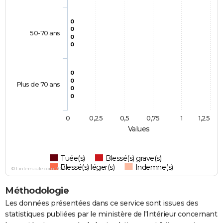
0
0
50-70 ans
0
0
0
0
Plus de 70 ans
0
0
0
0,25
0,5
0,75
1
1,25
Values
Tuée(s)
Blessé(s) grave(s)
Blessé(s) léger(s)
Indemne(s)
© Linternaute.com 2026
Méthodologie
Les données présentées dans ce service sont issues des
statistiques publiées par le ministère de l'Intérieur concernant