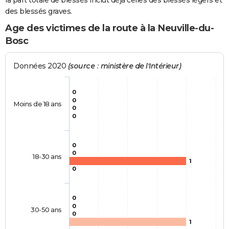
la part totale de blessés inclut déjà celles des blessés légers et
des blessés graves.
Age des victimes de la route à la Neuville-du-
Bosc
Données 2020
(source : ministère de l'Intérieur)
0
0
Moins de 18 ans
0
0
0
0
18-30 ans
1
0
0
0
30-50 ans
0
1