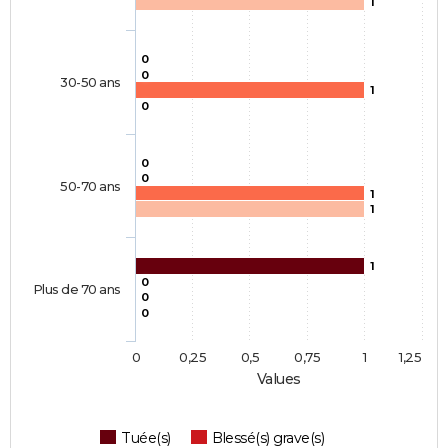
1
0
0
30-50 ans
1
0
0
0
50-70 ans
1
1
1
0
Plus de 70 ans
0
0
0
0,25
0,5
0,75
1
1,25
Values
Tuée(s)
Blessé(s) grave(s)