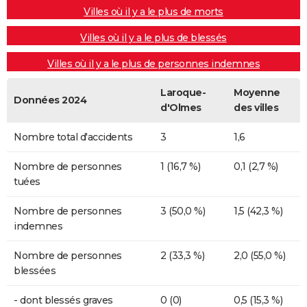
Villes où il y a le plus de morts
Villes où il y a le plus de blessés
Villes où il y a le plus de personnes indemnes
Laroque-
Moyenne
Données 2024
d'Olmes
des villes
Nombre total d'accidents
3
1,6
Nombre de personnes
1 (16,7 %)
0,1 (2,7 %)
tuées
Nombre de personnes
3 (50,0 %)
1,5 (42,3 %)
indemnes
Nombre de personnes
2 (33,3 %)
2,0 (55,0 %)
blessées
- dont blessés graves
0 (0)
0,5 (15,3 %)