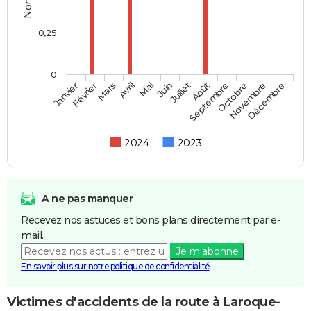
0,25
0
Février
Mai
Août
Novembre
Mars
Juin
Septembre
Décembre
Janvier
Avril
Juillet
Octobre
2024
2023
A ne pas manquer
Recevez nos astuces et bons plans directement par e-
mail.
Je m'abonne
En savoir plus sur notre politique de confidentialité
Victimes d'accidents de la route à Laroque-