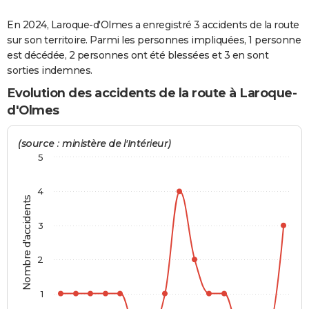
City break
Voyage de noces
Climat
Destinations
Voyage nature
Forum
+
PHOTO
En 2024, Laroque-d'Olmes a enregistré 3 accidents de la route
sur son territoire. Parmi les personnes impliquées, 1 personne
GUIDES D'ACHAT
est décédée, 2 personnes ont été blessées et 3 en sont
sorties indemnes.
BONS PLANS
Evolution des accidents de la route à Laroque-
CARTE DE VOEUX
d'Olmes
Carte Bonne année
Carte Pâques
Carte de Noël
Carte Saint-Valentin
Carte d'anniversaire
DICTIONNAIRE
(source : ministère de l'Intérieur)
Biographies
Expressions
Dictionnaire
Citations
Proverbes
PROGRAMME TV
5
COPAINS D'AVANT
4
Nombre d'accidents
Se connecter
Collèges
Universités
Service militaire
S'inscrire
Lycées
Primaires
Entreprises
Avis de recherche
AVIS DE DÉCÈS
3
FORUM
2
Lifestyle
Sport
Television
Cinema
Bricolage
Culture
Auto
Voyage
1