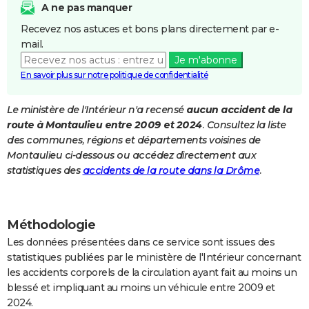
A ne pas manquer
City break
Voyage de noces
Climat
Destinations
Voyage nature
Forum
+
PHOTO
Recevez nos astuces et bons plans directement par e-
mail.
GUIDES D'ACHAT
Je m'abonne
BONS PLANS
En savoir plus sur notre politique de confidentialité
CARTE DE VOEUX
Le ministère de l'Intérieur n'a recensé
aucun accident de la
route à Montaulieu entre 2009 et 2024
. Consultez la liste
Carte Bonne année
Carte Pâques
Carte de Noël
Carte Saint-Valentin
Carte d'anniversaire
DICTIONNAIRE
des communes, régions et départements voisines de
Biographies
Expressions
Dictionnaire
Citations
Proverbes
Montaulieu ci-dessous ou accédez directement aux
PROGRAMME TV
statistiques des
accidents de la route dans la Drôme
.
COPAINS D'AVANT
Se connecter
Collèges
Universités
Service militaire
S'inscrire
Lycées
Primaires
Entreprises
Avis de recherche
AVIS DE DÉCÈS
Méthodologie
FORUM
Les données présentées dans ce service sont issues des
statistiques publiées par le ministère de l'Intérieur concernant
Lifestyle
Sport
Television
Cinema
Bricolage
Culture
Auto
Voyage
les accidents corporels de la circulation ayant fait au moins un
blessé et impliquant au moins un véhicule entre 2009 et
2024.