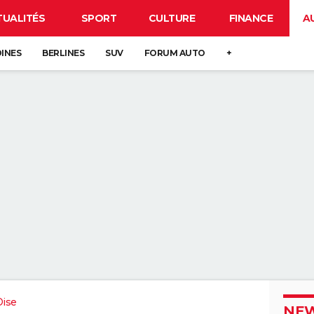
TUALITÉS
SPORT
CULTURE
FINANCE
A
DINES
BERLINES
SUV
FORUM AUTO
+
Oise
NEW