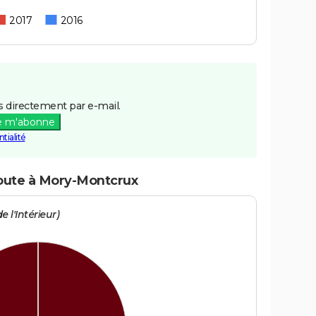
2017
2016
 directement par e-mail.
e m'abonne
tialité
route à Mory-Montcrux
e l'Intérieur)