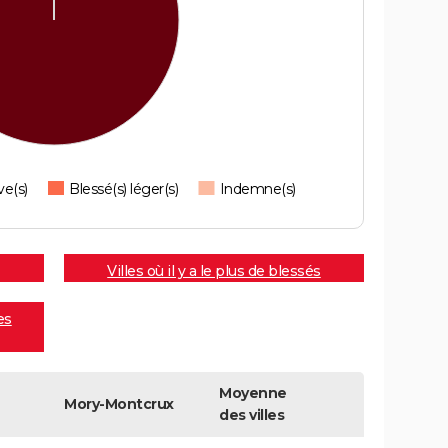
ve(s)
Blessé(s) léger(s)
Indemne(s)
Villes où il y a le plus de blessés
es
Moyenne
Mory-Montcrux
des villes