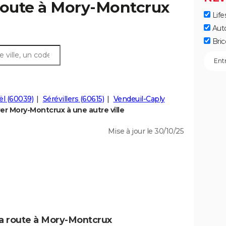
route à Mory-Montcrux
Life
Aut
Bric
l (60039)
Sérévillers (60615)
Vendeuil-Caply
r Mory-Montcrux à une autre ville
Mise à jour le 30/10/25
la route à Mory-Montcrux