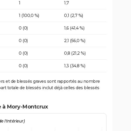
1
1,7
1 (100,0 %)
0,1 (2,7 %)
0 (0)
1,6 (41,4 %)
0 (0)
2,1 (56,0 %)
0 (0)
0,8 (21,2 %)
0 (0)
1,3 (34,8 %)
ers et de blessés graves sont rapportés au nombre
art totale de blessés inclut déjà celles des blessés
te à Mory-Montcrux
e l'Intérieur)