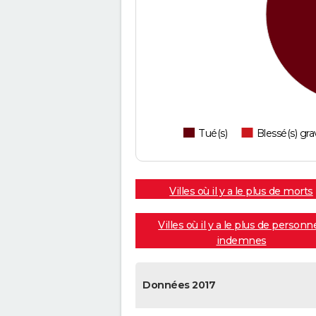
Tué(s)
Blessé(s) gra
Villes où il y a le plus de morts
Villes où il y a le plus de personn
indemnes
Données 2017