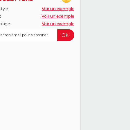
style
Voir un exemple
o
Voir un exemple
olage
Voir un exemple