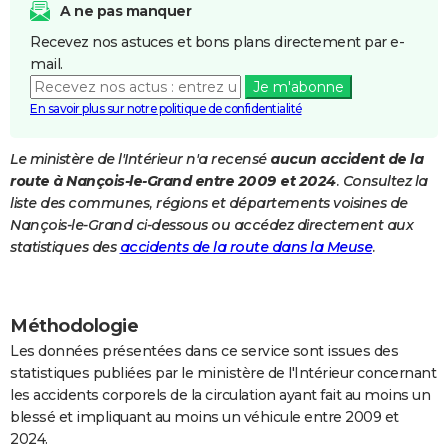
A ne pas manquer
City break
Voyage de noces
Climat
Destinations
Voyage nature
Forum
+
PHOTO
Recevez nos astuces et bons plans directement par e-
mail.
GUIDES D'ACHAT
Je m'abonne
BONS PLANS
En savoir plus sur notre politique de confidentialité
CARTE DE VOEUX
Le ministère de l'Intérieur n'a recensé
aucun accident de la
route à Nançois-le-Grand entre 2009 et 2024
. Consultez la
Carte Bonne année
Carte Pâques
Carte de Noël
Carte Saint-Valentin
Carte d'anniversaire
DICTIONNAIRE
liste des communes, régions et départements voisines de
Biographies
Expressions
Dictionnaire
Citations
Proverbes
Nançois-le-Grand ci-dessous ou accédez directement aux
PROGRAMME TV
statistiques des
accidents de la route dans la Meuse
.
COPAINS D'AVANT
Se connecter
Collèges
Universités
Service militaire
S'inscrire
Lycées
Primaires
Entreprises
Avis de recherche
AVIS DE DÉCÈS
Méthodologie
FORUM
Les données présentées dans ce service sont issues des
statistiques publiées par le ministère de l'Intérieur concernant
Lifestyle
Sport
Television
Cinema
Bricolage
Culture
Auto
Voyage
les accidents corporels de la circulation ayant fait au moins un
blessé et impliquant au moins un véhicule entre 2009 et
2024.