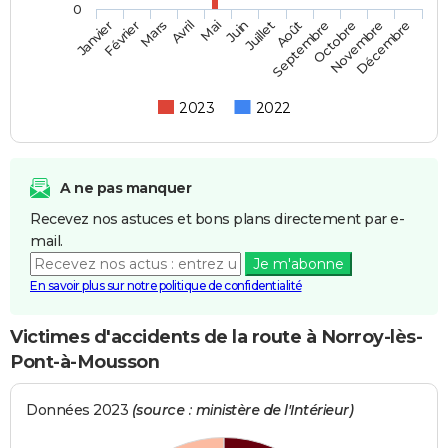
0
Février
Mai
Août
Novembre
Mars
Juin
Septembre
Décembre
Janvier
Avril
Juillet
Octobre
2023
2022
A ne pas manquer
Recevez nos astuces et bons plans directement par e-
mail.
Je m'abonne
En savoir plus sur notre politique de confidentialité
Victimes d'accidents de la route à Norroy-lès-
Pont-à-Mousson
Données 2023
(source : ministère de l'Intérieur)