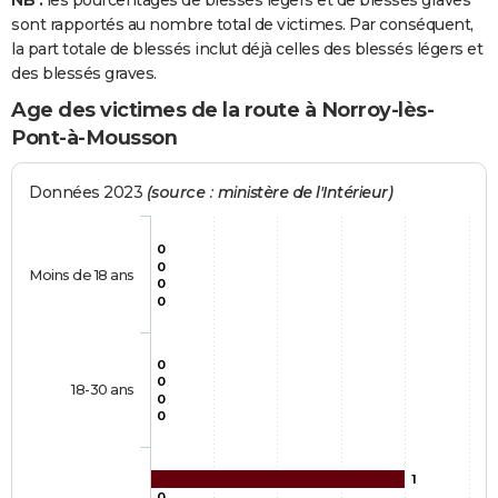
NB :
les pourcentages de blessés légers et de blessés graves
sont rapportés au nombre total de victimes. Par conséquent,
la part totale de blessés inclut déjà celles des blessés légers et
des blessés graves.
Age des victimes de la route à Norroy-lès-
Pont-à-Mousson
Données 2023
(source : ministère de l'Intérieur)
0
0
Moins de 18 ans
0
0
0
0
18-30 ans
0
0
1
0