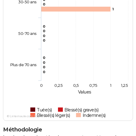
30-50 ans
0
1
0
0
50-70 ans
0
0
0
0
Plus de 70 ans
0
0
0
0,25
0,5
0,75
1
1,25
Values
Tuée(s)
Blessé(s) grave(s)
Blessé(s) léger(s)
Indemne(s)
© Linternaute.com 2026
Méthodologie