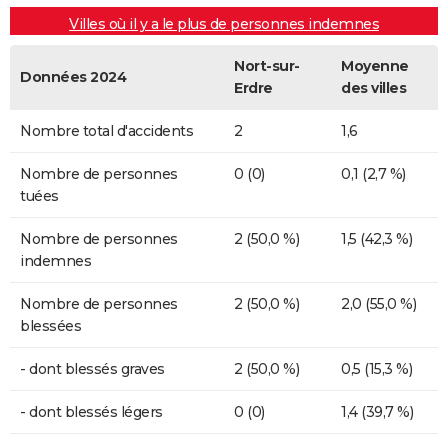
Villes où il y a le plus de personnes indemnes
Nort-sur-
Moyenne
Données 2024
Erdre
des villes
Nombre total d'accidents
2
1,6
Nombre de personnes
0 (0)
0,1 (2,7 %)
tuées
Nombre de personnes
2 (50,0 %)
1,5 (42,3 %)
indemnes
Nombre de personnes
2 (50,0 %)
2,0 (55,0 %)
blessées
- dont blessés graves
2 (50,0 %)
0,5 (15,3 %)
- dont blessés légers
0 (0)
1,4 (39,7 %)