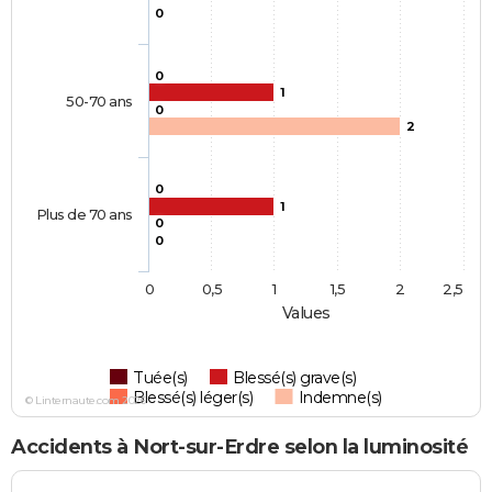
0
0
1
50-70 ans
0
2
0
1
Plus de 70 ans
0
0
0
0,5
1
1,5
2
2,5
Values
Tuée(s)
Blessé(s) grave(s)
Blessé(s) léger(s)
Indemne(s)
© Linternaute.com 2026
Accidents à Nort-sur-Erdre selon la luminosité