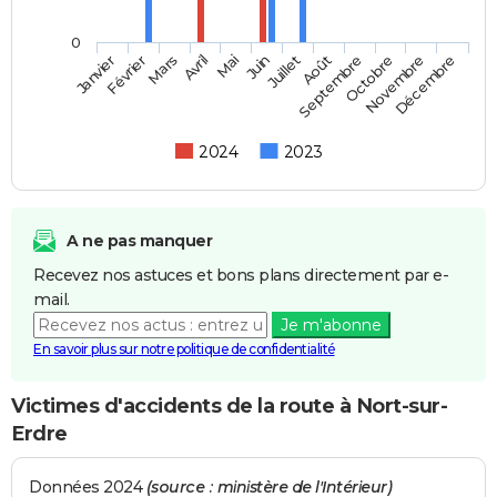
0
Février
Mai
Août
Novembre
Mars
Juin
Septembre
Décembre
Janvier
Avril
Juillet
Octobre
2024
2023
A ne pas manquer
Recevez nos astuces et bons plans directement par e-
mail.
Je m'abonne
En savoir plus sur notre politique de confidentialité
Victimes d'accidents de la route à Nort-sur-
Erdre
Données 2024
(source : ministère de l'Intérieur)