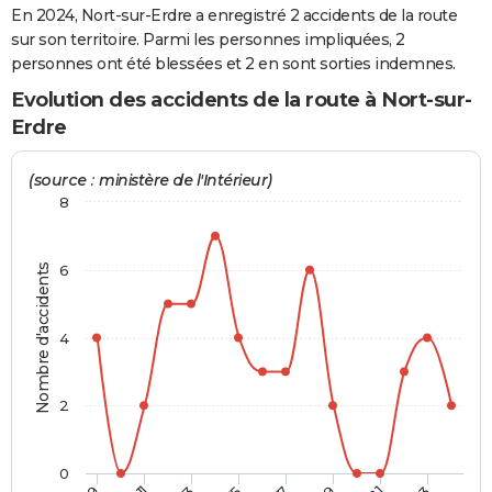
En 2024, Nort-sur-Erdre a enregistré 2 accidents de la route
City break
Voyage de noces
Climat
Destinations
Voyage nature
Forum
+
PHOTO
sur son territoire. Parmi les personnes impliquées, 2
personnes ont été blessées et 2 en sont sorties indemnes.
GUIDES D'ACHAT
Evolution des accidents de la route à Nort-sur-
BONS PLANS
Erdre
CARTE DE VOEUX
(source : ministère de l'Intérieur)
Carte Bonne année
Carte Pâques
Carte de Noël
Carte Saint-Valentin
Carte d'anniversaire
8
DICTIONNAIRE
Biographies
Expressions
Dictionnaire
Citations
Proverbes
PROGRAMME TV
Nombre d'accidents
6
COPAINS D'AVANT
Se connecter
Collèges
Universités
Service militaire
S'inscrire
Lycées
Primaires
Entreprises
Avis de recherche
AVIS DE DÉCÈS
4
FORUM
2
Lifestyle
Sport
Television
Cinema
Bricolage
Culture
Auto
Voyage
0