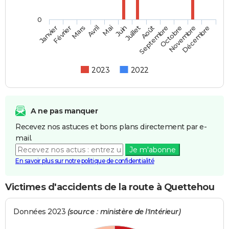
0
Février
Mai
Août
Novembre
Mars
Juin
Septembre
Décembre
Janvier
Avril
Juillet
Octobre
2023
2022
A ne pas manquer
Recevez nos astuces et bons plans directement par e-
mail.
Je m'abonne
En savoir plus sur notre politique de confidentialité
Victimes d'accidents de la route à Quettehou
Données 2023
(source : ministère de l'Intérieur)