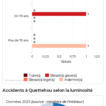
0
1
50-70 ans
0
0
0
0
Plus de 70 ans
0
1
0
0,25
0,5
0,75
1
1,25
Values
Tuée(s)
Blessé(s) grave(s)
Blessé(s) léger(s)
Indemne(s)
© Linternaute.com 2026
Accidents à Quettehou selon la luminosité
Données 2023
(source : ministère de l'Intérieur)