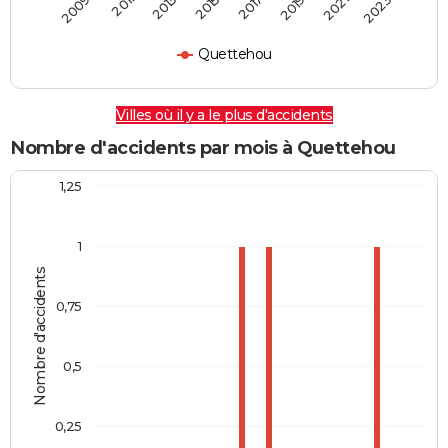
2009
2011
2013
2015
2017
2019
2021
2023
Quettehou
Villes où il y a le plus d'accidents
Nombre d'accidents par mois à Quettehou
1,25
1
Nombre d'accidents
0,75
0,5
0,25