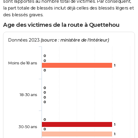
sont rapportés au nombre total de victimes. Par conséquent,
la part totale de blessés inclut déjà celles des blessés légers et
des blessés graves.
Age des victimes de la route à Quettehou
Données 2023
(source : ministère de l'Intérieur)
0
0
Moins de 18 ans
1
0
0
0
18-30 ans
0
0
0
1
30-50 ans
0
1