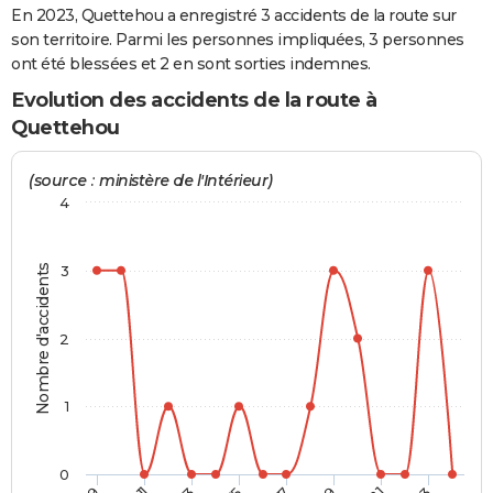
En 2023, Quettehou a enregistré 3 accidents de la route sur
City break
Voyage de noces
Climat
Destinations
Voyage nature
Forum
+
PHOTO
son territoire. Parmi les personnes impliquées, 3 personnes
ont été blessées et 2 en sont sorties indemnes.
GUIDES D'ACHAT
Evolution des accidents de la route à
BONS PLANS
Quettehou
CARTE DE VOEUX
(source : ministère de l'Intérieur)
Carte Bonne année
Carte Pâques
Carte de Noël
Carte Saint-Valentin
Carte d'anniversaire
4
DICTIONNAIRE
Biographies
Expressions
Dictionnaire
Citations
Proverbes
PROGRAMME TV
Nombre d'accidents
3
COPAINS D'AVANT
Se connecter
Collèges
Universités
Service militaire
S'inscrire
Lycées
Primaires
Entreprises
Avis de recherche
AVIS DE DÉCÈS
2
FORUM
1
Lifestyle
Sport
Television
Cinema
Bricolage
Culture
Auto
Voyage
0