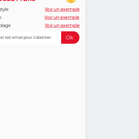
style
Voir un exemple
o
Voir un exemple
olage
Voir un exemple