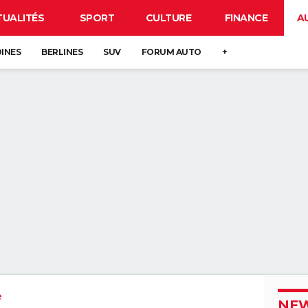
TUALITÉS
SPORT
CULTURE
FINANCE
A
DINES
BERLINES
SUV
FORUM AUTO
+
e
NEW