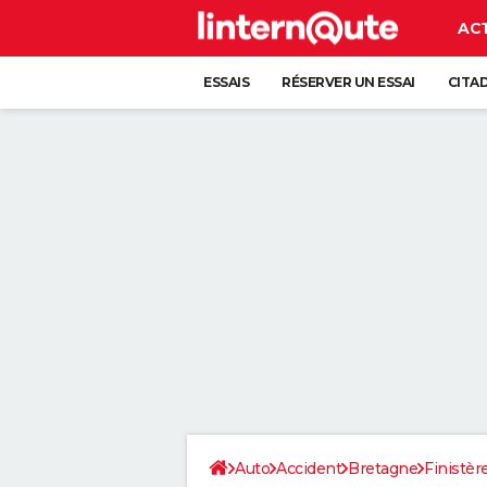
AC
ESSAIS
RÉSERVER UN ESSAI
CITA
Auto
Accident
Bretagne
Finistèr