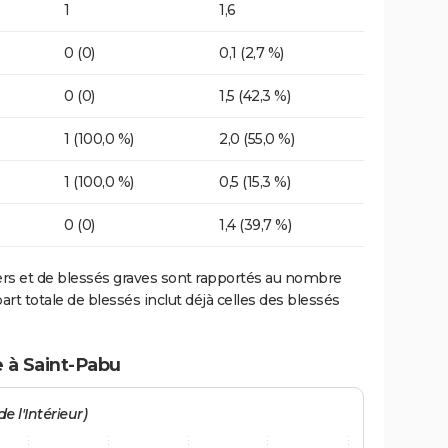
1
1,6
0 (0)
0,1 (2,7 %)
0 (0)
1,5 (42,3 %)
1 (100,0 %)
2,0 (55,0 %)
1 (100,0 %)
0,5 (15,3 %)
0 (0)
1,4 (39,7 %)
ers et de blessés graves sont rapportés au nombre
art totale de blessés inclut déjà celles des blessés
e à Saint-Pabu
e l'Intérieur)