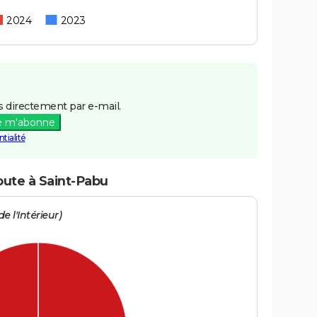
2024
2023
 directement par e-mail.
e m'abonne
tialité
oute à Saint-Pabu
e l'Intérieur)