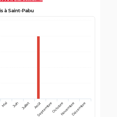
s à Saint-Pabu
Mai
Août
Novembre
Juin
Septembre
Décembre
Juillet
Octobre