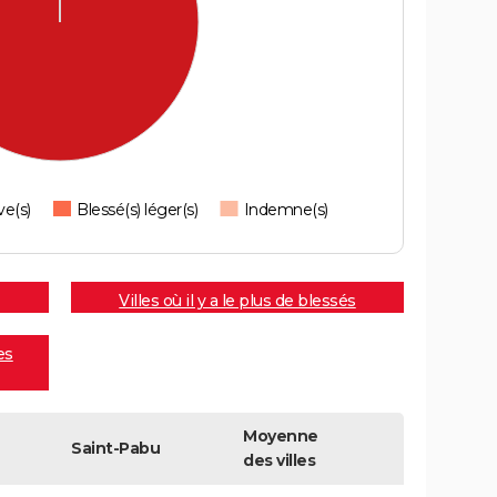
ve(s)
Blessé(s) léger(s)
Indemne(s)
Villes où il y a le plus de blessés
es
Moyenne
Saint-Pabu
des villes