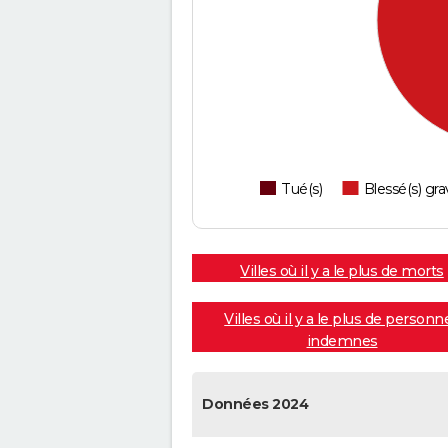
Tué(s)
Blessé(s) gra
Villes où il y a le plus de morts
Villes où il y a le plus de personn
indemnes
Données 2024