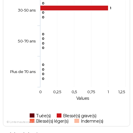
0
1
30-50 ans
0
0
0
0
50-70 ans
0
0
0
0
Plus de 70 ans
0
0
0
0,25
0,5
0,75
1
1,25
Values
Tuée(s)
Blessé(s) grave(s)
Blessé(s) léger(s)
Indemne(s)
© Linternaute.com 2026