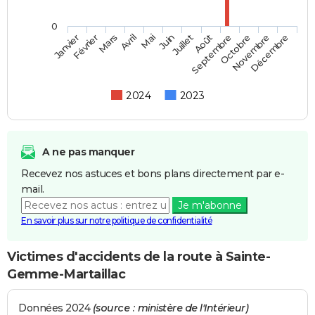
0
Février
Mai
Août
Novembre
Mars
Juin
Septembre
Décembre
Janvier
Avril
Juillet
Octobre
2024
2023
A ne pas manquer
Recevez nos astuces et bons plans directement par e-
mail.
Je m'abonne
En savoir plus sur notre politique de confidentialité
Victimes d'accidents de la route à Sainte-
Gemme-Martaillac
Données 2024
(source : ministère de l'Intérieur)