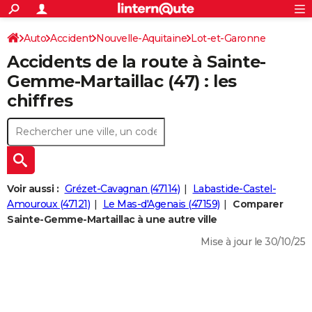
ACTUALITÉS
Connexion
S'inscrire
Auto
Accident
Nouvelle-Aquitaine
Lot-et-Garonne
Rechercher
Société
Education
Villes
Politique
Faits Divers
Monde
+
SPORT
Accidents de la route à Sainte-
Football
Cyclisme
Forum
Coupe du monde 2026
Tennis
Rugby
CULTURE
Gemme-Martaillac (47) : les
chiffres
TNT
Cinéma
Musique
Programme TV
Streaming
Sorties cinéma
+
FINANCE
Impôts
Immobilier
Banque
Crédit
Retraite
Epargne
Risques naturels par ville
Assurance
AUTO
Réserver un essai
Berlines
Forum auto
Essais
Citadines
SUV
+
HIGH-TECH
Meilleur smartphone
Ordinateurs
Guide high-tech
Mobiles
Internet
Jeux vidéo
+
BRICOLAGE
Voir aussi :
Grézet-Cavagnan (47114)
Labastide-Castel-
Amouroux (47121)
Le Mas-d'Agenais (47159)
Comparer
Aménagement intérieur
Cuisine
Jardinage
+
Forum
Extérieur
Salle de bains
Rangement
WEEK-END
Sainte-Gemme-Martaillac à une autre ville
Escapades
Expositions
Week-end nature
Guides de France
Patrimoine
Musées
+
Mise à jour le 30/10/25
LIFESTYLE
Bien-être
Mode
+
Art de vivre
Loisirs
Modes de vie
SANTE
Guide de la santé
Médicaments
+
Alimentation
Maladies
Sommeil
VOYAGE