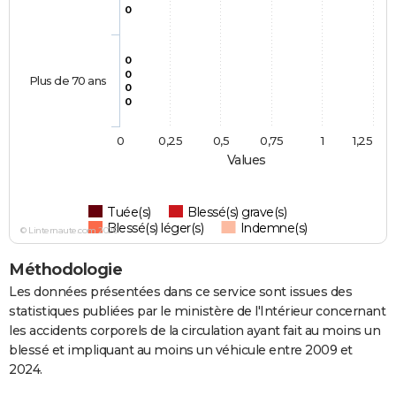
0
0
0
Plus de 70 ans
0
0
0
0,25
0,5
0,75
1
1,25
Values
Tuée(s)
Blessé(s) grave(s)
Blessé(s) léger(s)
Indemne(s)
© Linternaute.com 2026
Méthodologie
Les données présentées dans ce service sont issues des
statistiques publiées par le ministère de l'Intérieur concernant
les accidents corporels de la circulation ayant fait au moins un
blessé et impliquant au moins un véhicule entre 2009 et
2024.