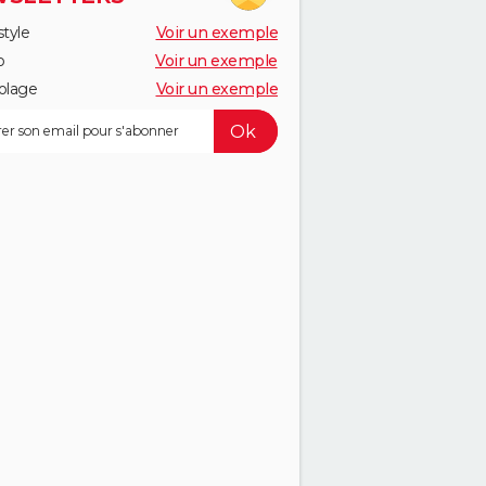
style
Voir un exemple
o
Voir un exemple
olage
Voir un exemple