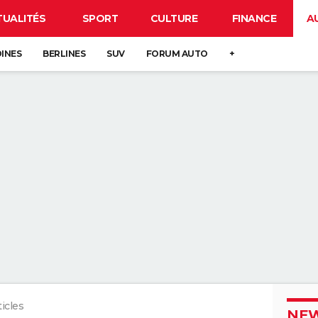
TUALITÉS
SPORT
CULTURE
FINANCE
A
DINES
BERLINES
SUV
FORUM AUTO
+
ticles
NEW