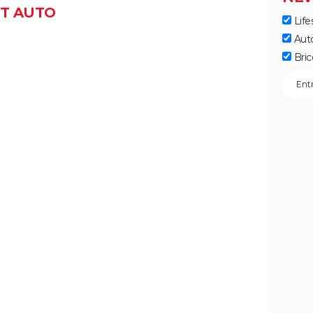
ST AUTO
Life
Aut
Bric