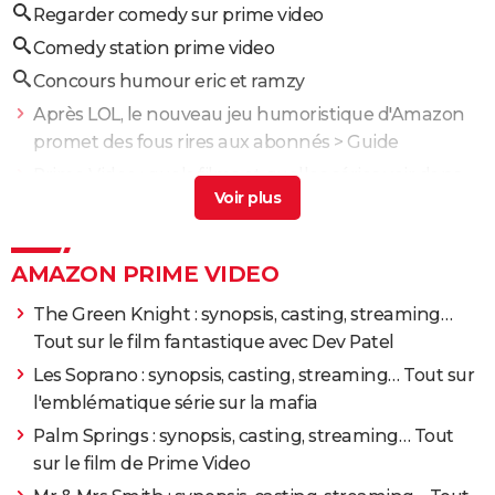
Regarder comedy sur prime video
Comedy station prime video
Concours humour eric et ramzy
Après LOL, le nouveau jeu humoristique d'Amazon
promet des fous rires aux abonnés
> Guide
Prime Video : quels films et quelles séries voir dans
les prochains jours ?
> Guide
Séries Prime Video : les meilleures à voir sur Amazon
> Guide
AMAZON PRIME VIDEO
Abonnement Prime Video : prix, essai gratuit, HBO...
The Green Knight : synopsis, casting, streaming…
Tout sur la plateforme d'Amazon
> Guide
Tout sur le film fantastique avec Dev Patel
Une nouvelle série romantique made in France est à
Les Soprano : synopsis, casting, streaming… Tout sur
voir sur Prime Video
> Guide
l'emblématique série sur la mafia
Palm Springs : synopsis, casting, streaming… Tout
sur le film de Prime Video