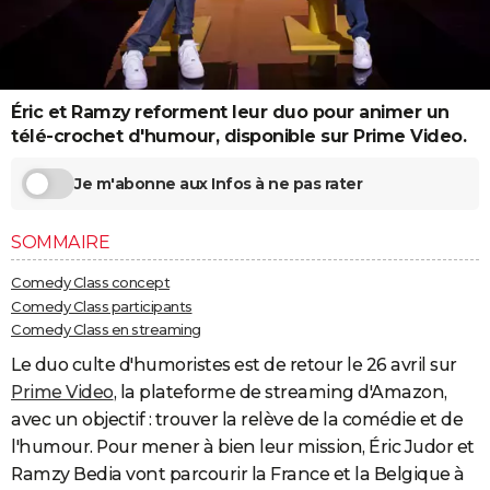
City break
Voyage de noces
Climat
Destinations
Voyage nature
Forum
+
PHOTO
GUIDES D'ACHAT
Éric et Ramzy reforment leur duo pour animer un
BONS PLANS
télé-crochet d'humour, disponible sur Prime Video.
CARTE DE VOEUX
Je m'abonne aux Infos à ne pas rater
Carte Bonne année
Carte Pâques
Carte de Noël
Carte Saint-Valentin
Carte d'anniversaire
DICTIONNAIRE
SOMMAIRE
Biographies
Expressions
Dictionnaire
Citations
Proverbes
PROGRAMME TV
Comedy Class concept
COPAINS D'AVANT
Comedy Class participants
Comedy Class en streaming
Se connecter
Collèges
Universités
Service militaire
S'inscrire
Lycées
Primaires
Entreprises
Avis de recherche
AVIS DE DÉCÈS
Le duo culte d'humoristes est de retour le 26 avril sur
FORUM
Prime Video
, la plateforme de streaming d'Amazon,
avec un objectif : trouver la relève de la comédie et de
Lifestyle
Sport
Television
Cinema
Bricolage
Culture
Auto
Voyage
l'humour. Pour mener à bien leur mission, Éric Judor et
Ramzy Bedia vont parcourir la France et la Belgique à