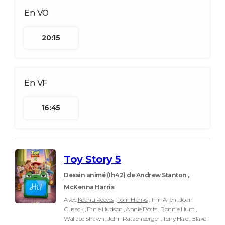
20:15
16:45
Toy Story 5
Dessin animé
(1h42)
de Andrew Stanton ,
McKenna Harris
Avec
Keanu Reeves
,
Tom Hanks
, Tim Allen , Joan
Cusack , Ernie Hudson , Annie Potts , Bonnie Hunt ,
Wallace Shawn , John Ratzenberger , Tony Hale , Blake