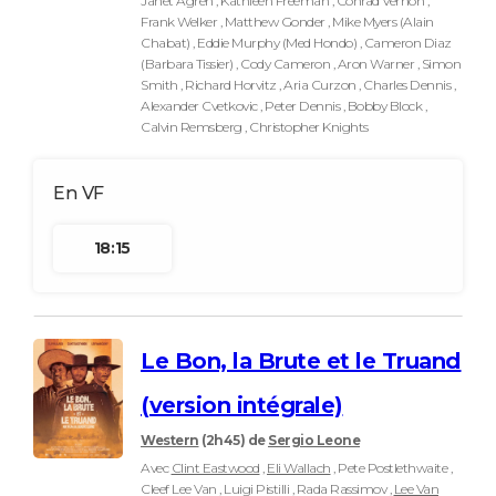
Janet Agren , Kathleen Freeman , Conrad Vernon ,
Frank Welker , Matthew Gonder , Mike Myers (Alain
Chabat) , Eddie Murphy (Med Hondo) , Cameron Diaz
(Barbara Tissier) , Cody Cameron , Aron Warner , Simon
Smith , Richard Horvitz , Aria Curzon , Charles Dennis ,
Alexander Cvetkovic , Peter Dennis , Bobby Block ,
Calvin Remsberg , Christopher Knights
18:15
Le Bon, la Brute et le Truand
(version intégrale)
Western
(2h45)
de
Sergio Leone
Avec
Clint Eastwood
,
Eli Wallach
, Pete Postlethwaite ,
Cleef Lee Van , Luigi Pistilli , Rada Rassimov ,
Lee Van