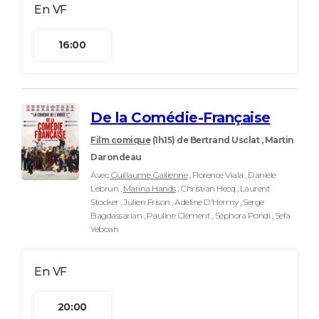
16:00
De la Comédie-Française
Film comique
(1h15)
de Bertrand Usclat , Martin
Darondeau
Avec
Guillaume Gallienne
, Florence Viala , Daniele
Lebrun ,
Marina Hands
, Christian Hecq , Laurent
Stocker , Julien Frison , Adeline D'Hermy , Serge
Bagdassarian , Pauline Clément , Séphora Pondi , Sefa
Yeboah
20:00