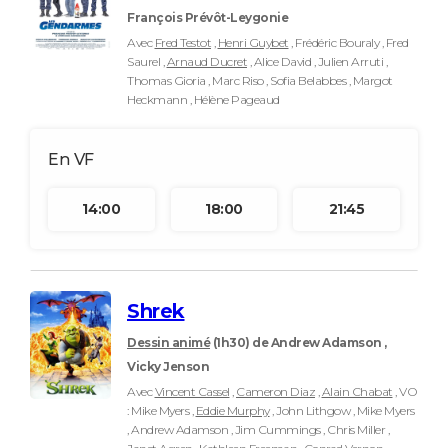
François Prévôt-Leygonie
Avec
Fred Testot
,
Henri Guybet
, Frédéric Bouraly , Fred
Saurel ,
Arnaud Ducret
, Alice David , Julien Arruti ,
Thomas Gioria , Marc Riso , Sofia Belabbes , Margot
Heckmann , Hélène Pageaud
14:00
18:00
21:45
Shrek
Dessin animé
(1h30)
de Andrew Adamson ,
Vicky Jenson
Avec
Vincent Cassel
,
Cameron Diaz
,
Alain Chabat
, VO
: Mike Myers ,
Eddie Murphy
, John Lithgow , Mike Myers
, Andrew Adamson , Jim Cummings , Chris Miller ,