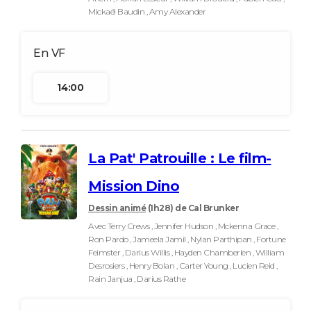
Mickaël Baudin , Amy Alexander
14:00
La Pat' Patrouille : Le film-
Mission Dino
Dessin animé
(1h28)
de Cal Brunker
Avec Terry Crews , Jennifer Hudson , Mckenna Grace ,
Ron Pardo , Jameela Jamil , Nylan Parthipan , Fortune
Feimster , Darius Willis , Hayden Chamberlen , William
Desrosiers , Henry Bolan , Carter Young , Lucien Reid ,
Rain Janjua , Darius Rathe