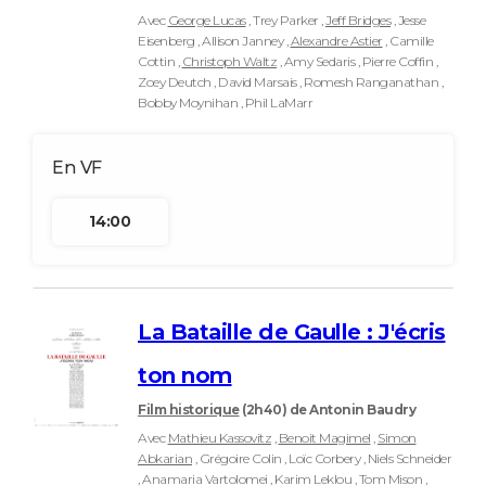
Avec
George Lucas
, Trey Parker ,
Jeff Bridges
, Jesse
Eisenberg , Allison Janney ,
Alexandre Astier
, Camille
Cottin ,
Christoph Waltz
, Amy Sedaris , Pierre Coffin ,
Zoey Deutch , David Marsais , Romesh Ranganathan ,
Bobby Moynihan , Phil LaMarr
14:00
La Bataille de Gaulle : J'écris
ton nom
Film historique
(2h40)
de Antonin Baudry
Avec
Mathieu Kassovitz
,
Benoit Magimel
,
Simon
Abkarian
, Grégoire Colin , Loïc Corbery , Niels Schneider
, Anamaria Vartolomei , Karim Leklou , Tom Mison ,