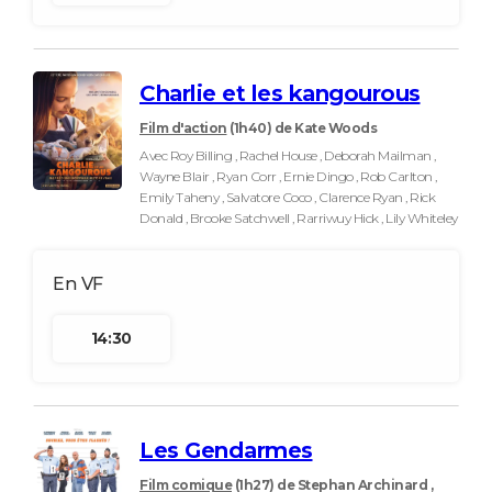
Charlie et les kangourous
Film d'action
(1h40)
de Kate Woods
Avec Roy Billing , Rachel House , Deborah Mailman ,
Wayne Blair , Ryan Corr , Ernie Dingo , Rob Carlton ,
Emily Taheny , Salvatore Coco , Clarence Ryan , Rick
Donald , Brooke Satchwell , Rarriwuy Hick , Lily Whiteley
14:30
Les Gendarmes
Film comique
(1h27)
de Stephan Archinard ,