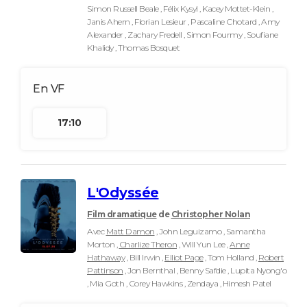
Simon Russell Beale , Félix Kysyl , Kacey Mottet-Klein ,
Janis Ahern , Florian Lesieur , Pascaline Chotard , Amy
Alexander , Zachary Fredell , Simon Fourmy , Soufiane
Khalidy , Thomas Bosquet
17:10
L'Odyssée
Film dramatique
de
Christopher Nolan
Avec
Matt Damon
, John Leguizamo , Samantha
Morton ,
Charlize Theron
, Will Yun Lee ,
Anne
Hathaway
, Bill Irwin ,
Elliot Page
, Tom Holland ,
Robert
Pattinson
, Jon Bernthal , Benny Safdie , Lupita Nyong'o
, Mia Goth , Corey Hawkins , Zendaya , Himesh Patel