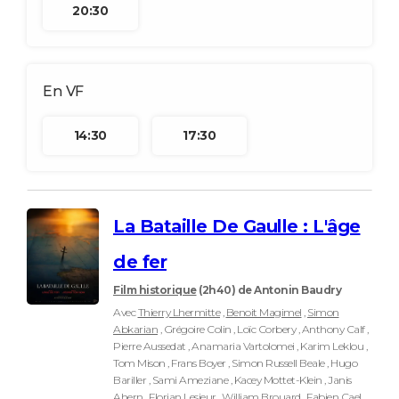
20:30
14:30
17:30
La Bataille De Gaulle : L'âge
de fer
Film historique
(2h40)
de Antonin Baudry
Avec
Thierry Lhermitte
,
Benoit Magimel
,
Simon
Abkarian
, Grégoire Colin , Loïc Corbery , Anthony Calf ,
Pierre Aussedat , Anamaria Vartolomei , Karim Leklou ,
Tom Mison , Frans Boyer , Simon Russell Beale , Hugo
Bariller , Sami Ameziane , Kacey Mottet-Klein , Janis
Ahern , Florian Lesieur , William Brouard , Fabien Cael ,