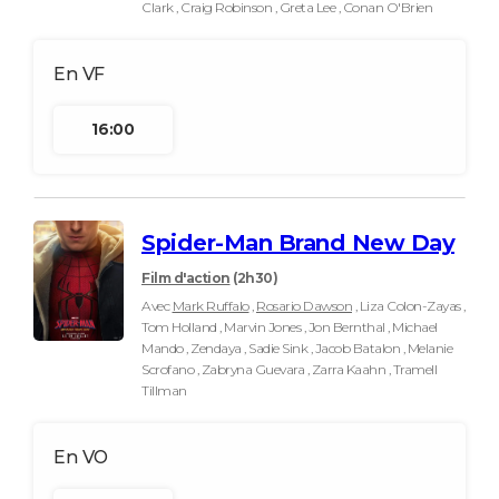
Clark , Craig Robinson , Greta Lee , Conan O'Brien
16:00
Spider-Man Brand New Day
Film d'action
(2h30)
Avec
Mark Ruffalo
,
Rosario Dawson
, Liza Colon-Zayas ,
Tom Holland , Marvin Jones , Jon Bernthal , Michael
Mando , Zendaya , Sadie Sink , Jacob Batalon , Melanie
Scrofano , Zabryna Guevara , Zarra Kaahn , Tramell
Tillman