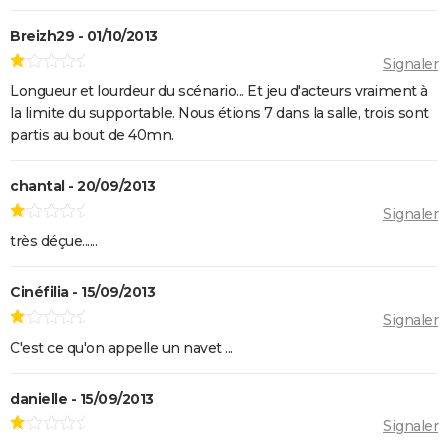
OSS 117 3 : que disent les critiques sur le film ?
Breizh29 - 01/10/2013
Monty Python, Sacré Graal
Signaler
The French Dispatch : faut-il voir le dernier Wes
Longueur et lourdeur du scénario... Et jeu d'acteurs vraiment à
Anderson ? Critiques
la limite du supportable. Nous étions 7 dans la salle, trois sont
La Traversée
partis au bout de 40mn.
Gaston Lagaffe : intrigue, avis, streaming... Tout sur
l'adaptation de la BD culte
chantal - 20/09/2013
Signaler
très déçue......
Cinéfilia - 15/09/2013
Signaler
C'est ce qu'on appelle un navet ...
danielle - 15/09/2013
Signaler