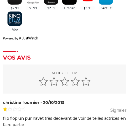
nominations aux Oscars ont provoqué un tollé
Astérix et Obélix et L'Empire du Milieu : casting,
streaming, critiques, avis... Tout savoir
Kaamelott, premier volet : quand sort la suite du film
au cinéma ?
Powered by
La Cité de la peur : Valérie Lemercier a fait une
bourde lors du tournage, l'avez-vous remarquée à
VOS AVIS
l'écran ?
Qu'est-ce qu'on a fait au Bon Dieu 3 : une suite est-
NOTEZ CE FILM
elle prévue ?
Fratè
Les Tuche 4 : la mort de Michel Blanc a été "terrible"
pour Jean-Paul Rouve
christine fournier - 20/10/2013
En même temps
Signaler
Les Aventures de Rabbi Jacob
flip flop un pur navet très decevant de voir de telles actrices en
L'Origine du monde
faire partie