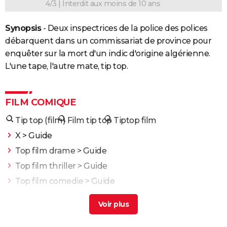
4/3 | Interdit aux moins de 10 ans
Synopsis
- Deux inspectrices de la police des polices
débarquent dans un commissariat de province pour
enquêter sur la mort d'un indic d'origine algérienne.
L'une tape, l'autre mate, tip top.
FILM COMIQUE
Tip top (film)
Film tip top
Tiptop film
X
> Guide
Top film drame
> Guide
Top film thriller
> Guide
Top film comedie
> Guide
Top gun
> Guide
Intouchables : "Sans lui je serais mort de
décomposition", la touchante histoire vraie qui a