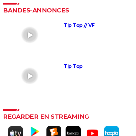
inspiré le film culte
BANDES-ANNONCES
La vie pour de vrai : les retrouvailles de Kad Merad et
Dany Boon au cinéma
Tip Top // VF
Le Dîner de cons : ça a vraiment existé, un célèbre
acteur français s'est même fait piéger
Adieu Les Cons : synopsis, critique, César, âge, bande-
annonce, avis...
Les Tuche 5 : le roi Charles, Camilla, Elton John... Qui
Tip Top
les jouent dans God save the Tuche ?
On sourit pour la photo
La Grande Vadrouille : Louis de Funès s'est entraîné
pendant trois mois pour cette scène qui ne dure
pourtant que quelques minutes
Le diable s'habille en Prada 2 : le film aura-t-il droit à
REGARDER EN STREAMING
une suite ?
Barbie : même Ryan Gosling était "déçu", les