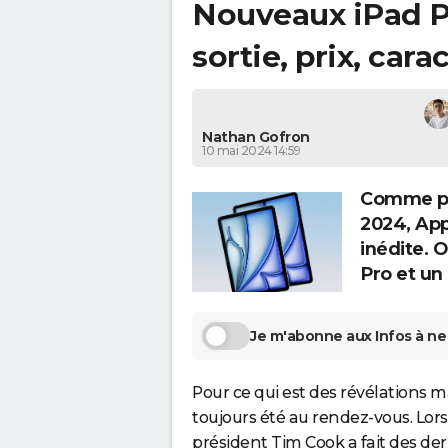
Nouveaux iPad Pr
sortie, prix, cara
Nathan Gofron
10 mai 2024 14:59
Comme pré
2024, App
inédite. 
Pro et un 
Je m'abonne aux Infos à ne 
Pour ce qui est des révélations 
toujours été au rendez-vous. Lors
président Tim Cook a fait des der