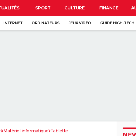
TUALITÉS
SPORT
CULTURE
FINANCE
A
INTERNET
ORDINATEURS
JEUX VIDÉO
GUIDE HIGH-TECH
h
Matériel informatique
Tablette
NEW