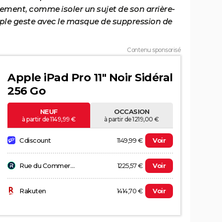
dement, comme isoler un sujet de son arrière-
mple geste avec le masque de suppression de
Contenu sponsorisé
Apple iPad Pro 11" Noir Sidéral
256 Go
NEUF
OCCASION
à partir de 1149,99 €
à partir de 1219,00 €
1149,99 €
Voir
Cdiscount
1225,57 €
Voir
Rue du Commerce
1414,70 €
Voir
Rakuten