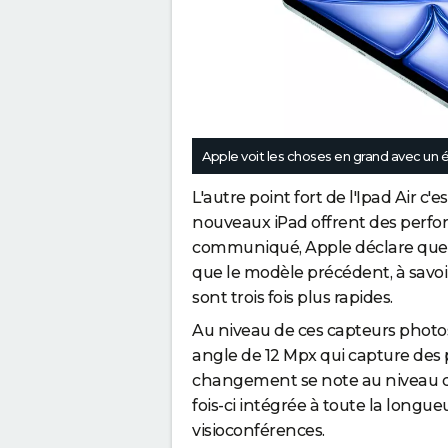
Apple voit les choses en grand avec un 
L'autre point fort de l'Ipad Air c
nouveaux iPad offrent des perf
communiqué, Apple déclare que s
que le modèle précédent, à savo
sont trois fois plus rapides.
Au niveau de ces capteurs photos
angle de 12 Mpx qui capture des p
changement se note au niveau de 
fois-ci intégrée à toute la longueu
visioconférences.