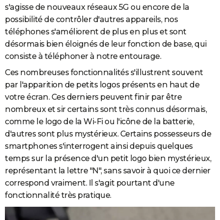
s'agisse de nouveaux réseaux 5G ou encore de la
City break
Voyage de noces
Climat
Destinations
Voyage nature
Forum
+
PHOTO
possibilité de contrôler d'autres appareils, nos
téléphones s'améliorent de plus en plus et sont
GUIDES D'ACHAT
désormais bien éloignés de leur fonction de base, qui
BONS PLANS
consiste à téléphoner à notre entourage.
CARTE DE VOEUX
Ces nombreuses fonctionnalités s'illustrent souvent
par l'apparition de petits logos présents en haut de
Carte Bonne année
Carte Pâques
Carte de Noël
Carte Saint-Valentin
Carte d'anniversaire
DICTIONNAIRE
votre écran. Ces derniers peuvent finir par être
nombreux et sir certains sont très connus désormais,
Biographies
Expressions
Dictionnaire
Citations
Proverbes
PROGRAMME TV
comme le logo de la Wi-Fi ou l'icône de la batterie,
COPAINS D'AVANT
d'autres sont plus mystérieux. Certains possesseurs de
smartphones s'interrogent ainsi depuis quelques
Se connecter
Collèges
Universités
Service militaire
S'inscrire
Lycées
Primaires
Entreprises
Avis de recherche
AVIS DE DÉCÈS
temps sur la présence d'un petit logo bien mystérieux,
représentant la lettre "N", sans savoir à quoi ce dernier
FORUM
correspond vraiment. Il s'agit pourtant d'une
Lifestyle
Sport
Television
Cinema
Bricolage
Culture
Auto
Voyage
fonctionnalité très pratique.