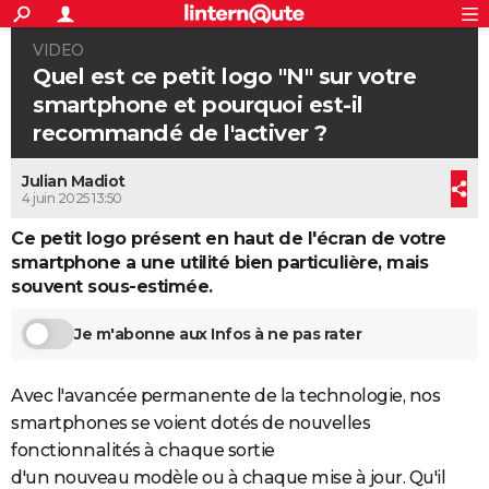
ACTUALITÉS
VIDEO
Connexion
S'inscrire
Rechercher
Société
Education
Villes
Politique
Faits Divers
Monde
+
SPORT
Quel est ce petit logo "N" sur votre
smartphone et pourquoi est-il
Football
Cyclisme
Forum
Coupe du monde 2026
Tennis
Rugby
CULTURE
recommandé de l'activer ?
TNT
Cinéma
Musique
Programme TV
Streaming
Sorties cinéma
+
FINANCE
Julian Madiot
Impôts
Immobilier
Banque
Crédit
Retraite
Epargne
Risques naturels par ville
Assurance
4 juin 2025 13:50
AUTO
Ce petit logo présent en haut de l'écran de votre
Réserver un essai
Berlines
Forum auto
Essais
Citadines
SUV
+
HIGH-TECH
smartphone a une utilité bien particulière, mais
souvent sous-estimée.
Meilleur smartphone
Ordinateurs
Guide high-tech
Mobiles
Internet
Jeux vidéo
+
BRICOLAGE
Aménagement intérieur
Cuisine
Jardinage
+
Forum
Extérieur
Salle de bains
Rangement
Je m'abonne aux Infos à ne pas rater
WEEK-END
Escapades
Expositions
Week-end nature
Guides de France
Patrimoine
Musées
+
LIFESTYLE
Avec l'avancée permanente de la technologie, nos
smartphones se voient dotés de nouvelles
Bien-être
Mode
+
Art de vivre
Loisirs
Modes de vie
SANTE
fonctionnalités à chaque sortie
Guide de la santé
Médicaments
+
Alimentation
Maladies
Sommeil
VOYAGE
d'un nouveau modèle ou à chaque mise à jour. Qu'il