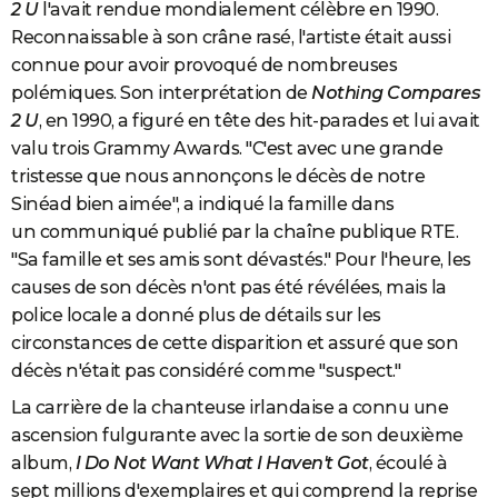
2 U
l'avait rendue mondialement célèbre en 1990.
Reconnaissable à son crâne rasé, l'artiste était aussi
connue pour avoir provoqué de nombreuses
polémiques. Son interprétation de
Nothing Compares
2 U
, en 1990, a figuré en tête des hit-parades et lui avait
valu trois Grammy Awards. "C'est avec une grande
tristesse que nous annonçons le décès de notre
Sinéad bien aimée", a indiqué la famille dans
un communiqué publié par la chaîne publique RTE.
"Sa famille et ses amis sont dévastés." Pour l'heure, les
causes de son décès n'ont pas été révélées, mais la
police locale a donné plus de détails sur les
circonstances de cette disparition et assuré que son
décès n'était pas considéré comme "suspect."
La carrière de la chanteuse irlandaise a connu une
ascension fulgurante avec la sortie de son deuxième
album,
I Do Not Want What I Haven't Got
, écoulé à
sept millions d'exemplaires et qui comprend la reprise