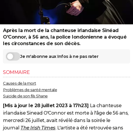
City break
Voyage de noces
Climat
Destinations
Voyage nature
Forum
+
PHOTO
GUIDES D'ACHAT
Après la mort de la chanteuse irlandaise Sinéad
BONS PLANS
O'Connor, à 56 ans, la police londonienne a évoqué
CARTE DE VOEUX
les circonstances de son décès.
Carte Bonne année
Carte Pâques
Carte de Noël
Carte Saint-Valentin
Carte d'anniversaire
DICTIONNAIRE
Je m'abonne aux Infos à ne pas rater
Biographies
Expressions
Dictionnaire
Citations
Proverbes
PROGRAMME TV
SOMMAIRE
COPAINS D'AVANT
Causes de la mort
Problèmes de santé mentale
Se connecter
Collèges
Universités
Service militaire
S'inscrire
Lycées
Primaires
Entreprises
Avis de recherche
AVIS DE DÉCÈS
Suicide de son fils Shane
FORUM
[Mis à jour le 28 juillet 2023 à 17h23]
La chanteuse
irlandaise Sinead O'Connor est morte à l'âge de 56 ans,
Lifestyle
Sport
Television
Cinema
Bricolage
Culture
Auto
Voyage
mercredi 26 juillet, avait révélé dans la soirée le
journal
The Irish Times
. L'artiste a été retrouvée sans