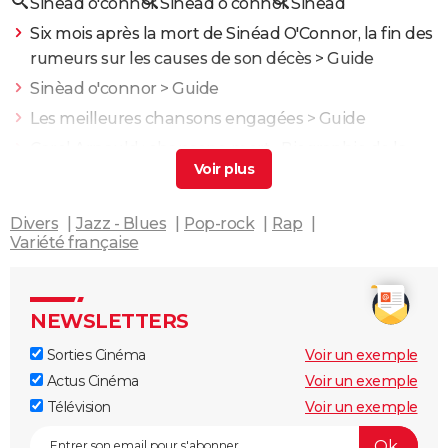
Sinead o'connor
Sinead o connor
Sinead
Six mois après la mort de Sinéad O'Connor, la fin des
rumeurs sur les causes de son décès
> Guide
Sinèad o'connor
> Guide
Les meilleures chansons engagées
> Guide
Carol Arnauld : chansons, mort... Biographie de la
chanteuse des années 80
> Guide
Kendji Girac blessé par balle : un "suicide simulé" et
Divers
Jazz - Blues
Pop-rock
Rap
une "intimité privée divulguée"
> Guide
Variété française
NEWSLETTERS
Sorties Cinéma
Voir un exemple
Actus Cinéma
Voir un exemple
Télévision
Voir un exemple