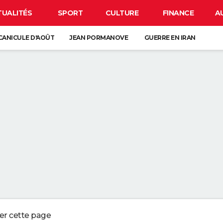
TUALITÉS
SPORT
CULTURE
FINANCE
A
CANICULE D'AOÛT
JEAN PORMANOVE
GUERRE EN IRAN
EN FORME À 64 ANS : "POUR MOI, C'EST COMME SE BROSSER LES DENTS, 
RÈME SOLAIRE INDICE 50 NI BONBONS GUMMIES, LA MEILLEURE PROTECT
ES : C'EST L'ASTUCE FACILE POUR ATTRAPER LES MOUCHES DANS LA M
VET S'Y SONT CASSÉ LES DENTS, SAUREZ-VOUS TROUVER LA SOLUTION 
ger cette page