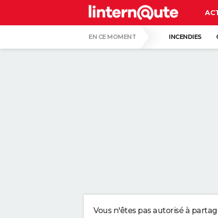
AC
EN CE MOMENT
INCENDIES
CARTE DE L'ÉCLIPSE SOLAIRE DU 12 AOÛT
LA ROUTINE DE TOM CRUISE POUR RESTER 
DR. JORGE SOTO, DERMATOLOGUE : "NI C
PLUS EFFICACE QU'UNE TAPETTE À MOUCH
TEST DE MATHS : LES CANDIDATS DU BRE
Vous n'êtes pas autorisé à parta