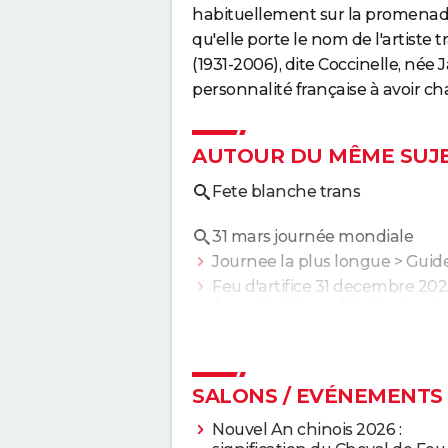
habituellement sur la promenade
qu'elle porte le nom de l'artist
(1931-2006), dite Coccinelle, née
personnalité française à avoir cha
AUTOUR DU MÊME SUJ
Fete blanche trans
31 mars journée mondiale
Journee la plus longue
> Guid
Feu d'artifice 31 decembre 202
Accueil - Salons / Evénements
SALONS / EVÉNEMENTS
Nouvel An chinois 2026 :