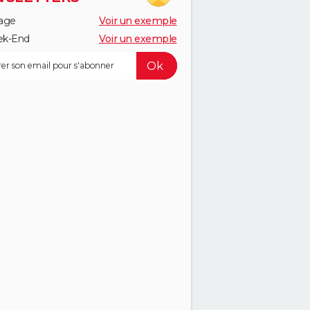
age
Voir un exemple
k-End
Voir un exemple