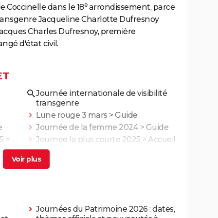
e
 Coccinelle dans le 18
arrondissement, parce
e transgenre Jacqueline Charlotte Dufresnoy
 Jacques Charles Dufresnoy, première
ngé d'état civil.
ET
Journée internationale de visibilité
transgenre
Lune rouge 3 mars
> Guide
e
Journée de la femme 2024
> Guide
5
>
Journee la plus courte 2025
> Accueil
- Astronomie
Journées du Patrimoine 2026 : dates,