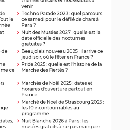
 et
thèmes officiels et nouveautés à
venir
nde
Techno Parade 2023 : quel parcours
Tout le
ce samedi pour le défilé de chars à
urnée
Paris ?
et
Nuit des Musées 2027 : quelle est la
date officielle des nocturnes
gratuites ?
 de
Beaujolais nouveau 2025 : il arrive ce
jeudi soir, où le fêter en France ?
 ne
Pride 2025 : quelle est l'histoire de la
mme ce
Marche des Fiertés ?
rs
Marchés de Noël 2025 : dates et
horaires d'ouverture partout en
France
Marché de Noël de Strasbourg 2025 :
ange
les 10 incontournables au
programme
dates,
Nuit Blanche 2026 à Paris : les
ues
musées gratuits à ne pas manquer