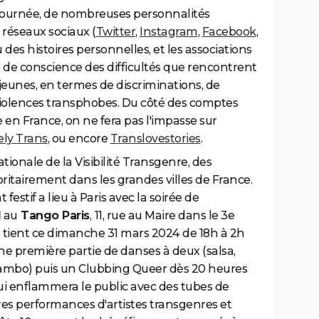
 journée, de nombreuses personnalités
 réseaux sociaux (
Twitter
,
Instagram
,
Facebook
,
des histoires personnelles, et les associations
e de conscience des difficultés que rencontrent
jeunes, en termes de discriminations, de
e violences transphobes. Du côté des comptes
en France, on ne fera pas l'impasse sur
ely Trans
, ou encore
Translovestories
.
tionale de la Visibilité Transgenre, des
itairement dans les grandes villes de France.
stif a lieu à Paris avec la soirée de
l
au
Tango Paris
,
11, rue au Maire dans le 3e
tient ce dimanche 31 mars 2024 de 18h à 2h
e première partie de danses à deux (salsa,
mambo) puis un Clubbing Queer dès 20 heures
i enflammera le public avec des tubes de
res performances d'artistes transgenres et