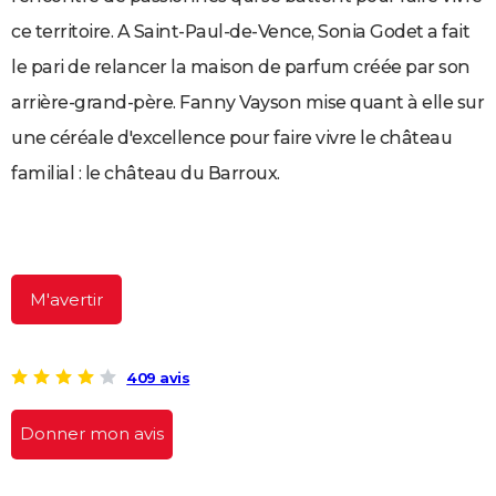
City break
Voyage de noces
Climat
Destinations
Voyage nature
Forum
+
PHOTO
ce territoire. A Saint-Paul-de-Vence, Sonia Godet a fait
le pari de relancer la maison de parfum créée par son
GUIDES D'ACHAT
arrière-grand-père. Fanny Vayson mise quant à elle sur
BONS PLANS
une céréale d'excellence pour faire vivre le château
CARTE DE VOEUX
familial : le château du Barroux.
Carte Bonne année
Carte Pâques
Carte de Noël
Carte Saint-Valentin
Carte d'anniversaire
DICTIONNAIRE
Biographies
Expressions
Dictionnaire
Citations
Proverbes
PROGRAMME TV
COPAINS D'AVANT
M'avertir
Se connecter
Collèges
Universités
Service militaire
S'inscrire
Lycées
Primaires
Entreprises
Avis de recherche
AVIS DE DÉCÈS
409 avis
FORUM
Lifestyle
Sport
Television
Cinema
Bricolage
Culture
Auto
Voyage
Donner mon avis