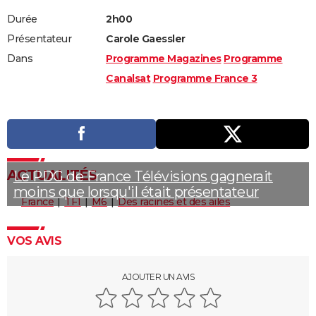
Durée
2h00
Présentateur
Carole Gaessler
Dans
Programme Magazines
Programme
Canalsat
Programme France 3
ACTUALITÉS
Le PDG de France Télévisions gagnerait
moins que lorsqu'il était présentateur
France
TF1
M6
Des racines et des ailes
VOS AVIS
AJOUTER UN AVIS