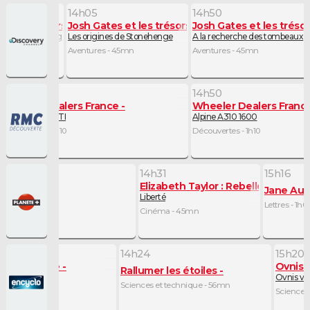
14h05
14h50
et les trésors perdus
Josh Gates et les trésors perdus
Josh Gates et les tréso
érieuses de l'Âge de pierre
Les origines de Stonehenge
A la recherche des tombeaux p
5mn
Aventures - 45mn
Aventures - 45mn
13h40
14h50
Wheeler Dealers France
Wheeler Dealers Franc
Peugeot 309 GTI
Alpine A310 1600
Découvertes - 1h10
Découvertes - 1h10
14h31
15h16
Elizabeth Taylor : Rebelle & Super
eople
Jane Aust
Liberté
2
Lettres - 1h01
Cinéma - 45mn
14h24
15h20
l'impossible
Ovnis :
Rallumer les étoiles
ant de Beijing
Ovnis vs
Sciences et technique - 56mn
echnique - 1h02
Sciences