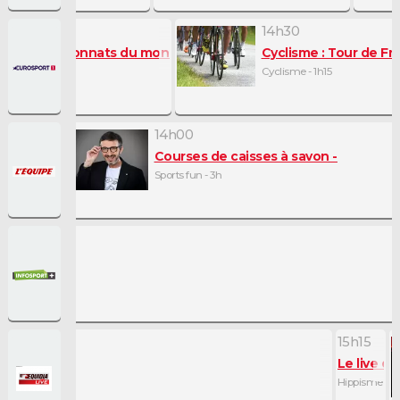
14h30
me : Championnats du monde
Cyclisme : Tour de F
 - 1h
Cyclisme - 1h15
14h00
Courses de caisses à savon
Sports fun - 3h
15h15
Le live d
Hippisme - 