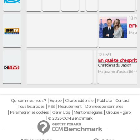
13h0
BFM 
Magazi
12h56
12h57
12h59
 Été
Météo
En quête d'esprit
Météo des plages
té
Prévisions pour les procha
Chrétiens du Japon
Météo - 1mn
tualité - 1h57
Météo - 2mn
Magazine d'actualité - 
Qui sommes-nous ?
Equipe
Charte éditoriale
Publicité
Contact
Tous les articles
RSS
Recrutement
Données personnelles
Paramétrer les cookies
Gérer Utiq
Mentions légales
Groupe Figaro
© 2026 CCM Benchmark