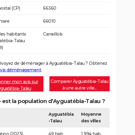
ostal (CP)
66360
Insee
66010
es habitants
Carraillols
atébia-Talau
é)
évoyez de déménager à Ayguatébia-Talau ? Obtenez
vis déménagement
.
Comparer Ayguatébia-Talau
nner mon avis sur
à une autre ville...
guatébia-Talau
 est la population d'Ayguatébia-Talau ?
Ayguatébia
Moyenne
-Talau
des villes
tion (2023)
49 hab.
1 994 hab.