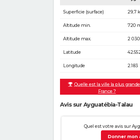
Superficie (surface)
29,7 
Altitude min.
720 m
Altitude max.
2 030
Latitude
42.55
Longitude
2.183
Quelle est la ville la plus grand
France ?
Avis sur Ayguatébia-Talau
Quel est votre avis sur Ay
Donner mon a