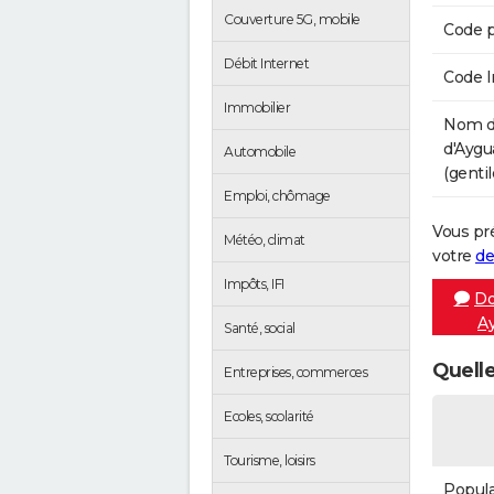
Couverture 5G, mobile
Code p
Débit Internet
Code 
Immobilier
Nom d
d'Aygu
Automobile
(gentil
Emploi, chômage
Vous pr
Météo, climat
votre
de
Impôts, IFI
Do
Ay
Santé, social
Quelle
Entreprises, commerces
Ecoles, scolarité
Tourisme, loisirs
Popula