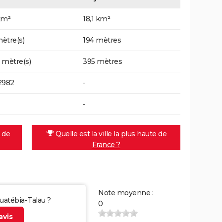
km²
18,1 km²
ètre(s)
194 mètres
 mètre(s)
395 mètres
2982
-
-
e de
Quelle est la ville la plus haute de
France ?
Note moyenne :
guatébia-Talau ?
0
vis