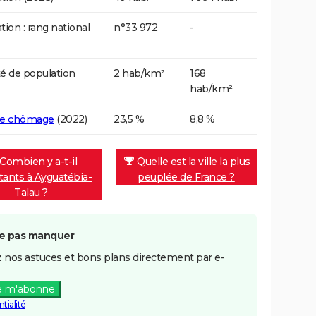
tion : rang national
n°33 972
-
é de population
2 hab/km²
168
hab/km²
de chômage
(2022)
23,5 %
8,8 %
Combien y a-t-il
Quelle est la ville la plus
tants à Ayguatébia-
peuplée de France ?
Talau ?
e pas manquer
 nos astuces et bons plans directement par e-
e m'abonne
tialité