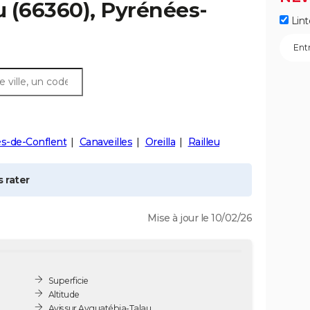
u
(66360), Pyrénées-
Lint
s-de-Conflent
Canaveilles
Oreilla
Railleu
 rater
Mise à jour le 10/02/26
Superficie
Altitude
Avis sur Ayguatébia-Talau