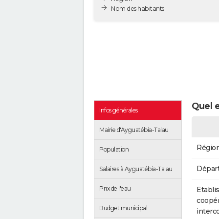
Nom des habitants
Quel e
Infos générales
Mairie d'Ayguatébia-Talau
Régio
Population
Dépar
Salaires à Ayguatébia-Talau
Prix de l'eau
Etabli
coopér
Budget municipal
inter