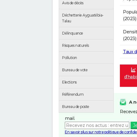
Avis de décès
Popula
Déchetterie Ayguatébia-
(2023)
Talau
Densit
Délinquance
(2023)
Risques naturels
Taux 
Pollution
Bureau de vote
d'habi
Elections
Référendum
A n
Bureau de poste
Recevez
mail.
J
En savoir plus sur notre politique de confiden