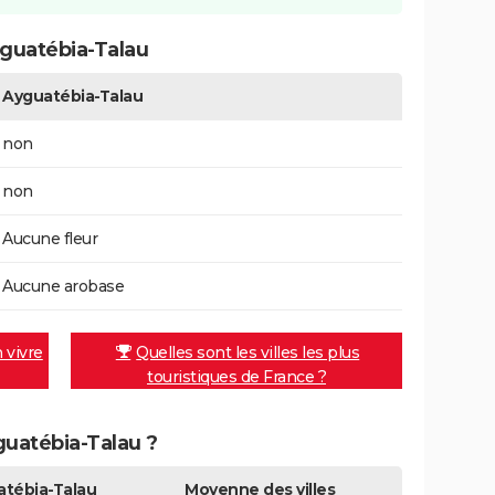
guatébia-Talau
Ayguatébia-Talau
non
non
Aucune fleur
Aucune arobase
n vivre
Quelles sont les villes les plus
touristiques de France ?
yguatébia-Talau ?
tébia-Talau
Moyenne des villes