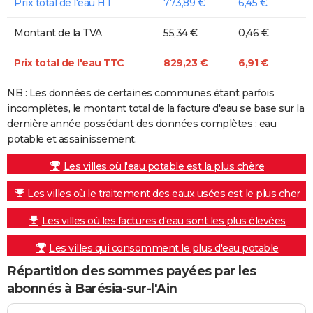
Prix total de l'eau HT
773,89 €
6,45 €
Montant de la TVA
55,34 €
0,46 €
Prix total de l'eau TTC
829,23 €
6,91 €
NB : Les données de certaines communes étant parfois
incomplètes, le montant total de la facture d'eau se base sur la
dernière année possédant des données complètes : eau
potable et assainissement.
Les villes où l'eau potable est la plus chère
Les villes où le traitement des eaux usées est le plus cher
Les villes où les factures d'eau sont les plus élevées
Les villes qui consomment le plus d'eau potable
Répartition des sommes payées par les
abonnés à Barésia-sur-l'Ain