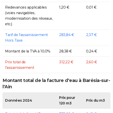
Redevances applicables
1,20 €
0,01 €
(voies navigables,
modernisation des réseaux,
etc.)
Tarif de l'assainissement
283,84 €
2,37 €
Hors Taxe
Montant de la TVA à 10,0%
28,38 €
0,24 €
Prix total de
312,22 €
2,60 €
l'assainissement
Montant total de la facture d'eau à Barésia-sur-
l'Ain
Prix pour
Données 2024
Prix du m3
120 m3