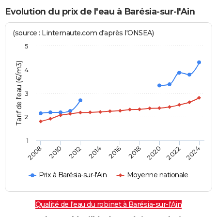
Evolution du prix de l'eau à Barésia-sur-l'Ain
(source : Linternaute.com d'après l'ONSEA)
5
Tarif de l'eau (€/m3)
4
3
2
1
2024
2016
2008
2018
2010
2020
2012
2022
2014
Prix à Barésia-sur-l'Ain
Moyenne nationale
Qualité de l'eau du robinet à Barésia-sur-l'Ain