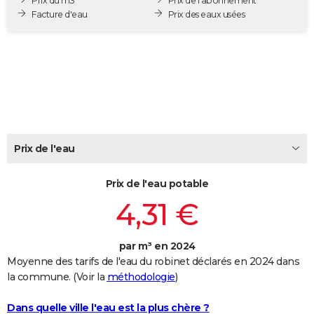
Prix du m3
Prix de l'abonnement
City break
Voyage de noces
Climat
Destinations
Voyage nature
Forum
+
Facture d'eau
Prix des eaux usées
PHOTO
GUIDES D'ACHAT
BONS PLANS
CARTE DE VOEUX
Carte Bonne année
Carte Pâques
Carte de Noël
Carte Saint-Valentin
Carte d'anniversaire
DICTIONNAIRE
Prix de l'eau
Biographies
Expressions
Dictionnaire
Citations
Proverbes
PROGRAMME TV
Prix de l'eau potable
COPAINS D'AVANT
4,31 €
Se connecter
Collèges
Universités
Service militaire
S'inscrire
Lycées
Primaires
Entreprises
Avis de recherche
AVIS DE DÉCÈS
FORUM
par m³ en 2024
Moyenne des tarifs de l'eau du robinet déclarés en 2024 dans
Lifestyle
Sport
Television
Cinema
Bricolage
Culture
Auto
Voyage
la commune. (Voir la
méthodologie
)
Dans quelle ville l'eau est la plus chère ?