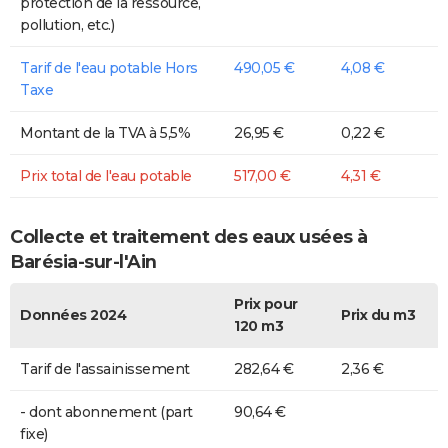
protection de la ressource,
pollution, etc.)
Tarif de l'eau potable Hors
490,05 €
4,08 €
Taxe
Montant de la TVA à 5,5%
26,95 €
0,22 €
Prix total de l'eau potable
517,00 €
4,31 €
Collecte et traitement des eaux usées à
Barésia-sur-l'Ain
Prix pour
Données 2024
Prix du m3
120 m3
Tarif de l'assainissement
282,64 €
2,36 €
- dont abonnement (part
90,64 €
fixe)