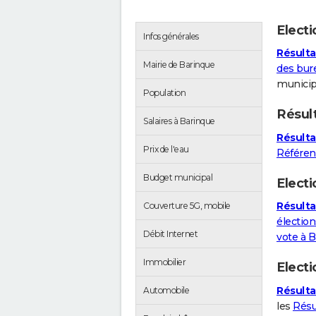
Elect
Infos générales
Résulta
Mairie de Barinque
des bur
municip
Population
Résul
Salaires à Barinque
Résulta
Prix de l'eau
Référe
Budget municipal
Electi
Résulta
Couverture 5G, mobile
élection
Débit Internet
vote à 
Immobilier
Elect
Résulta
Automobile
les
Résu