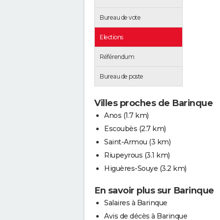
Bureau de vote
Elections
Référendum
Bureau de poste
Villes proches de Barinque
Anos
(1.7 km)
Escoubès
(2.7 km)
Saint-Armou
(3 km)
Riupeyrous
(3.1 km)
Higuères-Souye
(3.2 km)
En savoir plus sur Barinque
Salaires à Barinque
Avis de décès à Barinque