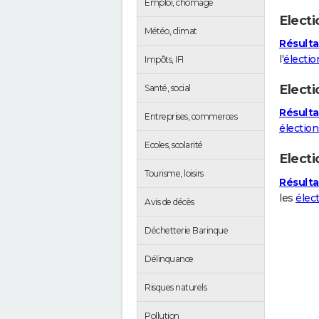
Emploi, chômage
Electi
Météo, climat
Résulta
l'
électio
Impôts, IFI
Electi
Santé, social
Résulta
Entreprises, commerces
élection
Ecoles, scolarité
Elect
Tourisme, loisirs
Résulta
les
élec
Avis de décès
Déchetterie Barinque
Délinquance
Risques naturels
Pollution