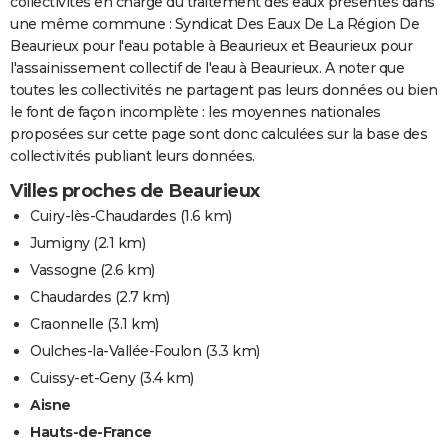
collectivités en charge du traitement des eaux présentes dans
une même commune : Syndicat Des Eaux De La Région De
Beaurieux pour l'eau potable à Beaurieux et Beaurieux pour
l'assainissement collectif de l'eau à Beaurieux. A noter que
toutes les collectivités ne partagent pas leurs données ou bien
le font de façon incomplète : les moyennes nationales
proposées sur cette page sont donc calculées sur la base des
collectivités publiant leurs données.
Villes proches de Beaurieux
Cuiry-lès-Chaudardes
(1.6 km)
Jumigny
(2.1 km)
Vassogne
(2.6 km)
Chaudardes
(2.7 km)
Craonnelle
(3.1 km)
Oulches-la-Vallée-Foulon
(3.3 km)
Cuissy-et-Geny
(3.4 km)
Aisne
Hauts-de-France