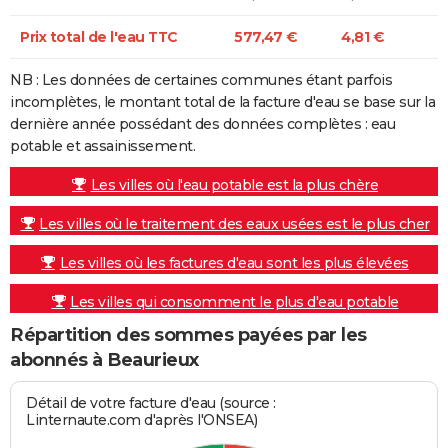
Prix total de l'eau TTC
577,47 €
4,81 €
NB : Les données de certaines communes étant parfois
incomplètes, le montant total de la facture d'eau se base sur la
dernière année possédant des données complètes : eau
potable et assainissement.
Les villes où l'eau potable est la plus chère
Les villes où le traitement des eaux usées est le plus cher
Les villes où les factures d'eau sont les plus élevées
Les villes qui consomment le plus d'eau potable
Répartition des sommes payées par les
abonnés à Beaurieux
Détail de votre facture d'eau (source :
Linternaute.com d'après l'ONSEA)