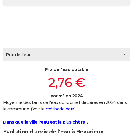
City break
Voyage de noces
Climat
Destinations
Voyage nature
Forum
+
PHOTO
GUIDES D'ACHAT
BONS PLANS
CARTE DE VOEUX
Carte Bonne année
Carte Pâques
Carte de Noël
Carte Saint-Valentin
Carte d'anniversaire
Prix de l'eau
DICTIONNAIRE
Biographies
Expressions
Dictionnaire
Citations
Proverbes
PROGRAMME TV
Prix de l'eau potable
2,76 €
COPAINS D'AVANT
Se connecter
Collèges
Universités
Service militaire
S'inscrire
Lycées
Primaires
Entreprises
Avis de recherche
AVIS DE DÉCÈS
par m³ en 2024
Moyenne des tarifs de l'eau du robinet déclarés en 2024 dans
FORUM
la commune. (Voir la
méthodologie
)
Lifestyle
Sport
Television
Cinema
Bricolage
Culture
Auto
Voyage
Dans quelle ville l'eau est la plus chère ?
Evolution du prix de l'eau à Beaurieux