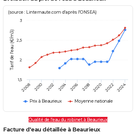
(source : Linternaute.com d'après l'ONSEA)
3
Tarif de l'eau (€/m3)
2,5
2
1,5
2016
2014
2024
2012
2022
2010
2020
2008
2018
Prix à Beaurieux
Moyenne nationale
Qualité de l'eau du robinet à Beaurieux
Facture d'eau détaillée à Beaurieux