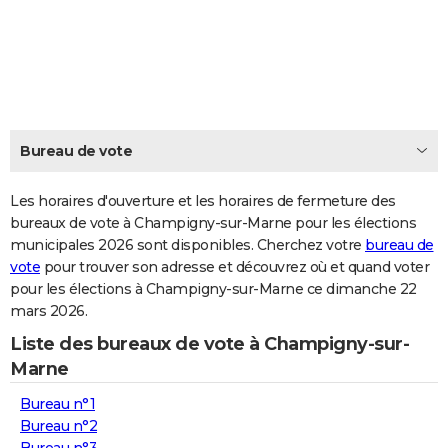
City break
Voyage de noces
Climat
Destinations
Voyage nature
Forum
+
PHOTO
GUIDES D'ACHAT
BONS PLANS
CARTE DE VOEUX
Bureau de vote
Carte Bonne année
Carte Pâques
Carte de Noël
Carte Saint-Valentin
Carte d'anniversaire
DICTIONNAIRE
Les horaires d'ouverture et les horaires de fermeture des
Biographies
Expressions
bureaux de vote à Champigny-sur-Marne pour les élections
Dictionnaire
Citations
Proverbes
PROGRAMME TV
municipales 2026 sont disponibles. Cherchez votre
bureau de
vote
pour trouver son adresse et découvrez où et quand voter
COPAINS D'AVANT
pour les élections à Champigny-sur-Marne ce dimanche 22
Se connecter
Collèges
Universités
Service militaire
S'inscrire
Lycées
Primaires
Entreprises
Avis de recherche
AVIS DE DÉCÈS
mars 2026.
Liste des bureaux de vote à Champigny-sur-
FORUM
Marne
Lifestyle
Sport
Television
Cinema
Bricolage
Culture
Auto
Voyage
Bureau n°1
Bureau n°2