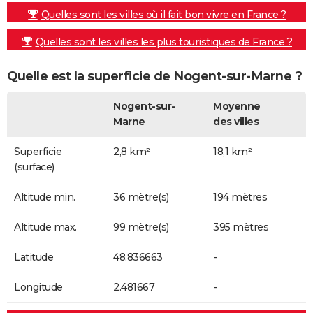
Quelles sont les villes où il fait bon vivre en France ?
Quelles sont les villes les plus touristiques de France ?
Quelle est la superficie de Nogent-sur-Marne ?
Nogent-sur-
Moyenne
Marne
des villes
Superficie
2,8 km²
18,1 km²
(surface)
Altitude min.
36 mètre(s)
194 mètres
Altitude max.
99 mètre(s)
395 mètres
Latitude
48.836663
-
Longitude
2.481667
-