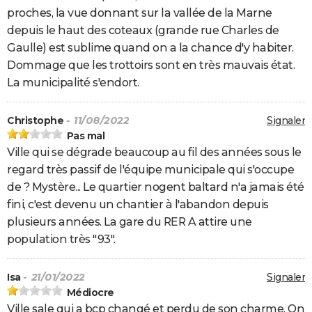
proches, la vue donnant sur la vallée de la Marne
depuis le haut des coteaux (grande rue Charles de
Gaulle) est sublime quand on a la chance d'y habiter.
Dommage que les trottoirs sont en très mauvais état.
La municipalité s'endort.
Christophe
- 11/08/2022
Signaler
Pas mal
Ville qui se dégrade beaucoup au fil des années sous le
regard très passif de l'équipe municipale qui s'occupe
de ? Mystère... Le quartier nogent baltard n'a jamais été
fini, c'est devenu un chantier à l'abandon depuis
plusieurs années. La gare du RER A attire une
population très "93".
Isa
- 21/01/2022
Signaler
Médiocre
Ville sale qui a bcp changé et perdu de son charme. On