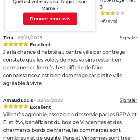
Note moyenne :
Quel est votre avis sur Nogent-sur-
3
Marne ?
Donner mon avis
(
49
avis)
Tina
- 01/01/2025
Signaler
Excellent
J ai la chance d habité au centre ville.par contre ,je
constate que les volets de mes voisins restent en
permanence fermés.il est difficile de faire
connaissance,c est bien dommage,car petite ville
agréable à vivre
Arnaud Louis
- 22/10/2022
Signaler
Excellent
Ville très agréable, assez bien desservie par les RER A et
E, et l'A4, bénéficiant du bois de Vincennes et des
charmants bords de Marne, les commerces sont
nombreux et de qualité, Paris et Vincennes sont très