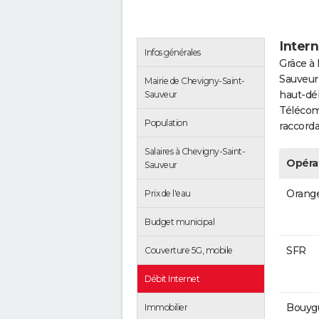
Inter
Infos générales
Grâce à 
Sauveur
Mairie de Chevigny-Saint-
haut-déb
Sauveur
Télécom
Population
raccorda
Salaires à Chevigny-Saint-
Opéra
Sauveur
Orang
Prix de l'eau
Budget municipal
SFR
Couverture 5G, mobile
Débit Internet
Bouyg
Immobilier