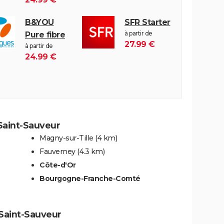
B&YOU
SFR Starter
à partir de
Pure fibre
27.99 €
à partir de
24.99 €
Saint-Sauveur
Magny-sur-Tille
(4 km)
Fauverney
(4.3 km)
Côte-d'Or
Bourgogne-Franche-Comté
-Saint-Sauveur