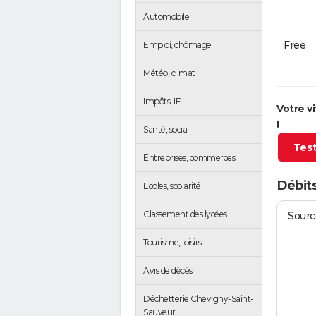
Automobile
Free
Emploi, chômage
Météo, climat
Impôts, IFI
Votre v
!
Santé, social
Test
Entreprises, commerces
Débit
Ecoles, scolarité
Classement des lycées
Source
Tourisme, loisirs
Avis de décès
Déchetterie Chevigny-Saint-
Sauveur