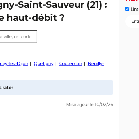
gny-Saint-Sauveur
(21) :
Lint
e haut-débit ?
cey-lès-Dijon
Quetigny
Couternon
Neuilly-
 rater
Mise à jour le 10/02/26