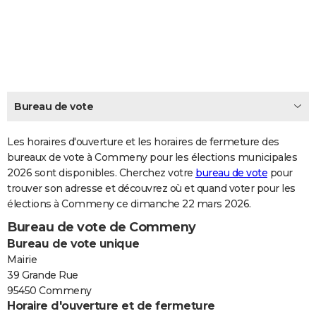
City break
Voyage de noces
Climat
Destinations
Voyage nature
Forum
+
PHOTO
GUIDES D'ACHAT
BONS PLANS
CARTE DE VOEUX
Bureau de vote
Carte Bonne année
Carte Pâques
Carte de Noël
Carte Saint-Valentin
Carte d'anniversaire
DICTIONNAIRE
Les horaires d'ouverture et les horaires de fermeture des
Biographies
Expressions
bureaux de vote à Commeny pour les élections municipales
Dictionnaire
Citations
Proverbes
PROGRAMME TV
2026 sont disponibles. Cherchez votre
bureau de vote
pour
trouver son adresse et découvrez où et quand voter pour les
COPAINS D'AVANT
élections à Commeny ce dimanche 22 mars 2026.
Se connecter
Collèges
Universités
Service militaire
S'inscrire
Lycées
Primaires
Entreprises
Avis de recherche
AVIS DE DÉCÈS
Bureau de vote de Commeny
Bureau de vote unique
FORUM
Mairie
Lifestyle
Sport
Television
Cinema
Bricolage
Culture
Auto
Voyage
39 Grande Rue
95450 Commeny
Horaire d'ouverture et de fermeture