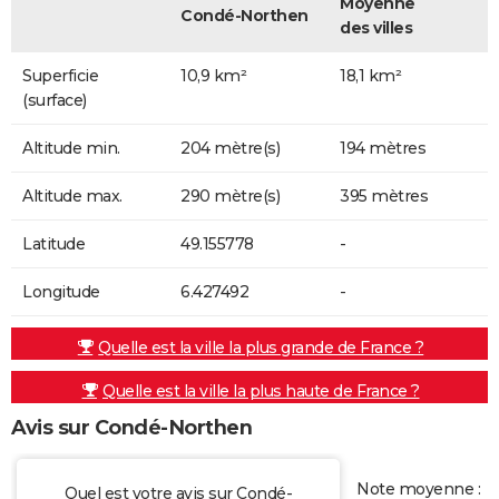
Moyenne
Condé-Northen
des villes
Superficie
10,9 km²
18,1 km²
(surface)
Altitude min.
204 mètre(s)
194 mètres
Altitude max.
290 mètre(s)
395 mètres
Latitude
49.155778
-
Longitude
6.427492
-
Quelle est la ville la plus grande de France ?
Quelle est la ville la plus haute de France ?
Avis sur Condé-Northen
Note moyenne :
Quel est votre avis sur Condé-