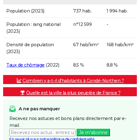
Population (2023)
737 hab.
1 994 hab.
Population : rang national
n°12 599
-
(2023)
Densité de population
67 hab/km²
168 hab/km²
(2023)
Taux de chômage
(2022)
8,5 %
8,8 %
Combien y a-t-il d'habitants à Condé-Northen ?
Quelle est la ville la plus peuplée de France ?
A ne pas manquer
Recevez nos astuces et bons plans directement par e-
mail.
Je m'abonne
En savoir plus sur notre politique de confidentialité