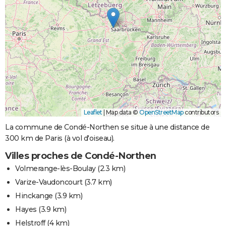
Leaflet
|
Map data ©
OpenStreetMap
contributors
La commune de Condé-Northen se situe à une distance de
300 km de Paris (à vol d'oiseau).
Villes proches de Condé-Northen
Volmerange-lès-Boulay
(2.3 km)
Varize-Vaudoncourt
(3.7 km)
Hinckange
(3.9 km)
Hayes
(3.9 km)
Helstroff
(4 km)