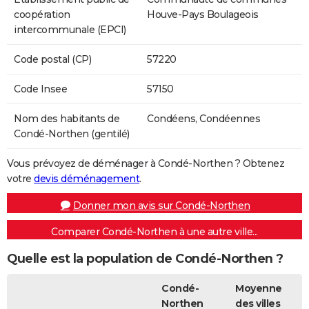
coopération
Houve-Pays Boulageois
intercommunale (EPCI)
Code postal (CP)
57220
Code Insee
57150
Nom des habitants de
Condéens, Condéennes
Condé-Northen (gentilé)
Vous prévoyez de déménager à Condé-Northen ? Obtenez
votre
devis déménagement
.
Donner mon avis sur Condé-Northen
Comparer Condé-Northen à une autre ville...
Quelle est la population de Condé-Northen ?
Condé-
Moyenne
Northen
des villes