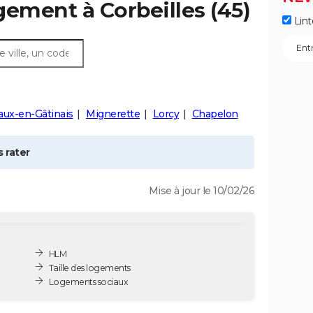
ogement à
Corbeilles
(45)
Lint
aux-en-Gâtinais
Mignerette
Lorcy
Chapelon
 rater
Mise à jour le 10/02/26
HLM
Taille des logements
Logements sociaux