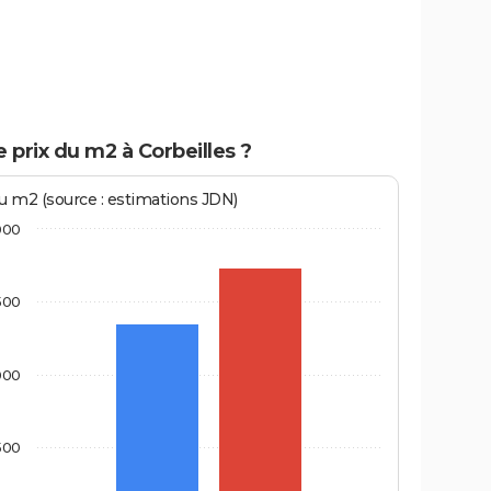
e prix du m2 à Corbeilles ?
au m2 (source : estimations JDN)
000
500
000
500