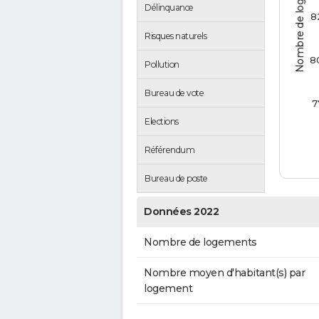
Nombre de logements
Délinquance
8
Risques naturels
8
Pollution
Bureau de vote
7
Elections
Référendum
Bureau de poste
Données 2022
Nombre de logements
Nombre moyen d'habitant(s) par
logement