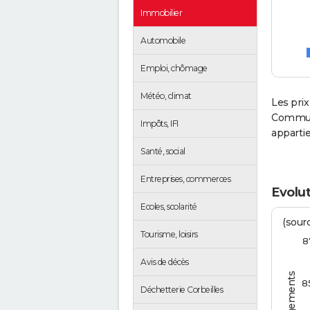
Immobilier
Automobile
Emploi, chômage
Météo, climat
Les prix
Communa
Impôts, IFI
apparti
Santé, social
Entreprises, commerces
Evolut
Ecoles, scolarité
(sourc
Tourisme, loisirs
8
Avis de décès
8
Déchetterie Corbeilles