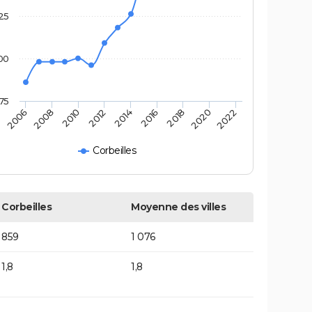
25
00
75
2014
2010
2020
2006
2016
2012
2022
2008
2018
Corbeilles
Corbeilles
Moyenne des villes
859
1 076
1,8
1,8