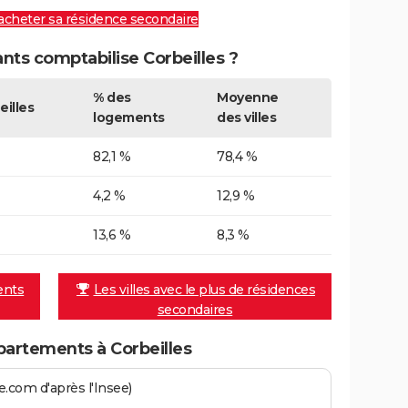
 acheter sa résidence secondaire
ts comptabilise Corbeilles ?
% des
Moyenne
eilles
logements
des villes
82,1 %
78,4 %
4,2 %
12,9 %
13,6 %
8,3 %
ents
Les villes avec le plus de résidences
secondaires
artements à Corbeilles
.com d'après l'Insee)