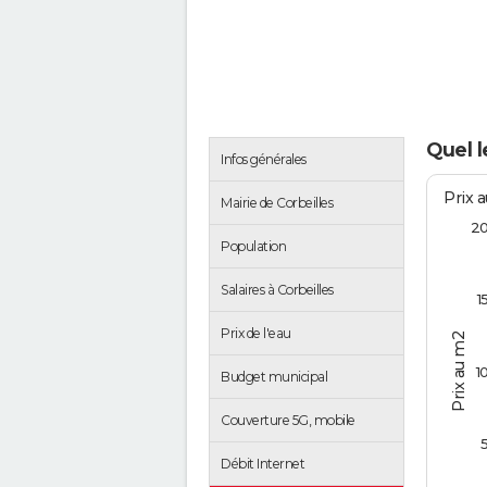
Quel l
Infos générales
Prix 
Mairie de Corbeilles
2
Population
Salaires à Corbeilles
1
Prix de l'eau
Prix au m2
1
Budget municipal
Couverture 5G, mobile
Débit Internet