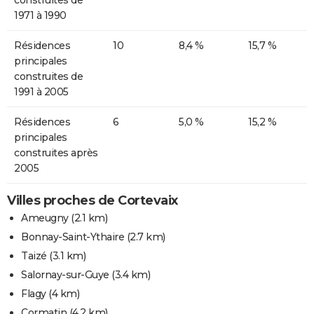
1971 à 1990
Résidences
10
8,4 %
15,7 %
principales
construites de
1991 à 2005
Résidences
6
5,0 %
15,2 %
principales
construites après
2005
Villes proches de Cortevaix
Ameugny
(2.1 km)
Bonnay-Saint-Ythaire
(2.7 km)
Taizé
(3.1 km)
Salornay-sur-Guye
(3.4 km)
Flagy
(4 km)
Cormatin
(4.2 km)