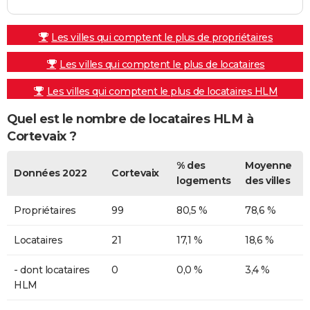
Les villes qui comptent le plus de propriétaires
Les villes qui comptent le plus de locataires
Les villes qui comptent le plus de locataires HLM
Quel est le nombre de locataires HLM à
Cortevaix ?
% des
Moyenne
Données 2022
Cortevaix
logements
des villes
Propriétaires
99
80,5 %
78,6 %
Locataires
21
17,1 %
18,6 %
- dont locataires
0
0,0 %
3,4 %
HLM