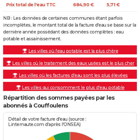
Prix total de l'eau TTC
684,90 €
5,71 €
NB : Les données de certaines communes étant parfois
incomplètes, le montant total de la facture d'eau se base sur la
dernière année possédant des données complètes : eau
potable et assainissement.
Les villes où l'eau potable est la plus chère
Les villes où le traitement des eaux usées est le plus cher
Les villes où les factures d'eau sont les plus élevées
Les villes qui consomment le plus d'eau potable
Répartition des sommes payées par les
abonnés à Couffoulens
Détail de votre facture d'eau (source :
Linternaute.com d'après l'ONSEA)