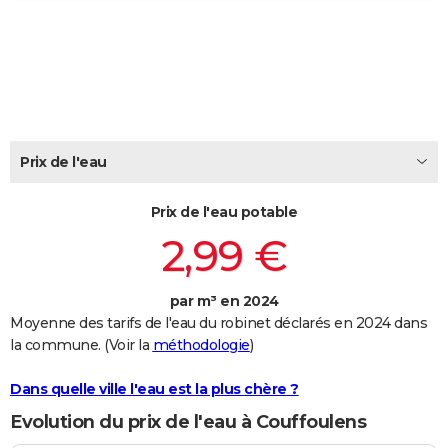
City break
Voyage de noces
Climat
Destinations
Voyage nature
Forum
+
PHOTO
GUIDES D'ACHAT
BONS PLANS
CARTE DE VOEUX
Prix de l'eau
Carte Bonne année
Carte Pâques
Carte de Noël
Carte Saint-Valentin
Carte d'anniversaire
DICTIONNAIRE
Prix de l'eau potable
Biographies
Expressions
Dictionnaire
Citations
Proverbes
PROGRAMME TV
2,99 €
COPAINS D'AVANT
par m³ en 2024
Se connecter
Collèges
Universités
Service militaire
S'inscrire
Lycées
Primaires
Entreprises
Avis de recherche
AVIS DE DÉCÈS
Moyenne des tarifs de l'eau du robinet déclarés en 2024 dans
la commune. (Voir la
méthodologie
)
FORUM
Lifestyle
Sport
Television
Cinema
Bricolage
Culture
Auto
Voyage
Dans quelle ville l'eau est la plus chère ?
Evolution du prix de l'eau à Couffoulens