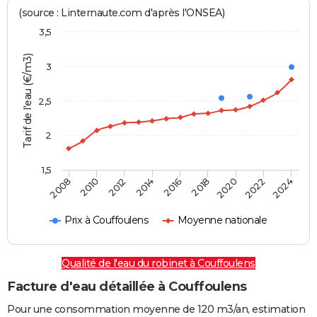
(source : Linternaute.com d'après l'ONSEA)
3,5
Tarif de l'eau (€/m3)
3
2,5
2
1,5
2016
2014
2024
2012
2022
2010
2020
2008
2018
Prix à Couffoulens
Moyenne nationale
Qualité de l'eau du robinet à Couffoulens
Facture d'eau détaillée à Couffoulens
Pour une consommation moyenne de 120 m3/an, estimation