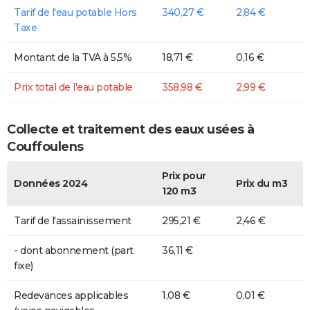
Tarif de l'eau potable Hors
340,27 €
2,84 €
Taxe
Montant de la TVA à 5,5%
18,71 €
0,16 €
Prix total de l'eau potable
358,98 €
2,99 €
Collecte et traitement des eaux usées à
Couffoulens
Prix pour
Données 2024
Prix du m3
120 m3
Tarif de l'assainissement
295,21 €
2,46 €
- dont abonnement (part
36,11 €
fixe)
Redevances applicables
1,08 €
0,01 €