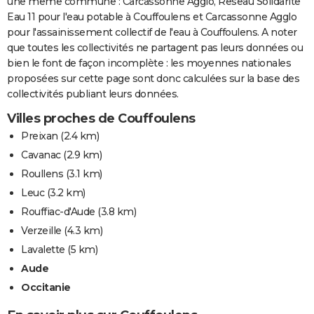
une même commune : Carcassonne Agglo, Reseau Solidarite
Eau 11 pour l'eau potable à Couffoulens et Carcassonne Agglo
pour l'assainissement collectif de l'eau à Couffoulens. A noter
que toutes les collectivités ne partagent pas leurs données ou
bien le font de façon incomplète : les moyennes nationales
proposées sur cette page sont donc calculées sur la base des
collectivités publiant leurs données.
Villes proches de Couffoulens
Preixan
(2.4 km)
Cavanac
(2.9 km)
Roullens
(3.1 km)
Leuc
(3.2 km)
Rouffiac-d'Aude
(3.8 km)
Verzeille
(4.3 km)
Lavalette
(5 km)
Aude
Occitanie