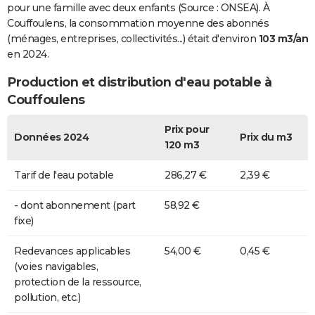
pour une famille avec deux enfants (Source : ONSEA). À
Couffoulens, la consommation moyenne des abonnés
(ménages, entreprises, collectivités...) était d'environ
103 m3/an
en 2024.
Production et distribution d'eau potable à
Couffoulens
Prix pour
Données 2024
Prix du m3
120 m3
Tarif de l'eau potable
286,27 €
2,39 €
- dont abonnement (part
58,92 €
fixe)
Redevances applicables
54,00 €
0,45 €
(voies navigables,
protection de la ressource,
pollution, etc.)